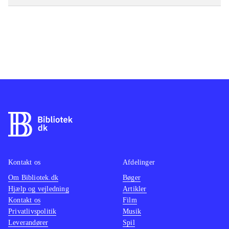
Kontakt os
Afdelinger
Om Bibliotek.dk
Bøger
Hjælp og vejledning
Artikler
Kontakt os
Film
Privatlivspolitik
Musik
Leverandører
Spil