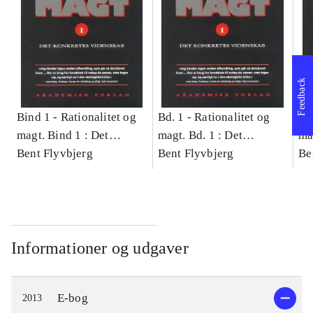
Feedback
Bind 1 -
Rationalitet og
Bd. 1 -
Rationalitet og
Bd
magt. Bind 1 : Det
magt. Bd. 1 : Det
ma
konkretes videnskab
Bent Flyvbjerg
konkretes videnskab
Bent Flyvbjerg
ko
Be
Informationer og udgaver
E-bog
2013