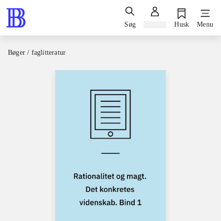
Søg
Log ind
Husk
Menu
Bøger / faglitteratur