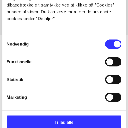
tilbagetrække dit samtykke ved at klikke på ”Cookies” i
Fra
bunden af siden. Du kan læse mere om de anvendte
cookies under ”Detaljer”.
Samtykkevalg
Nødvendig
Artikler
Funktionelle
Alle registrerede artikler fordelt på udgivelser
Statistik
...
Marketing
...
Tillad alle
...