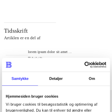
...
...
Tidsskrift
Artiklen er en del af
lorem ipsum dolor sit amet ...
Tidsskrift
Artiklerne i
handler ofte om
Samtykke
Detaljer
Om
Hjemmesiden bruger cookies
Vi bruger cookies til besøgsstatistik og optimering af
Artikler med samme emner
brugervenlighed. Du kan til enhver tid ændre eller