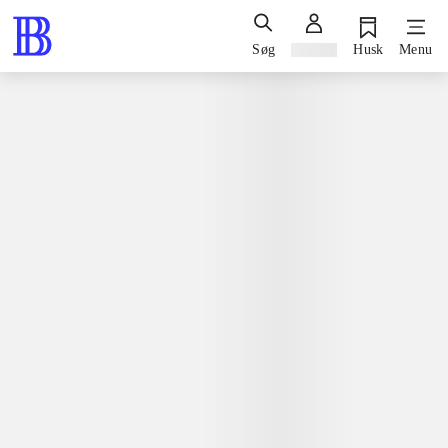
Søg
Log ind
Husk
Menu
Bøger / faglitteratur