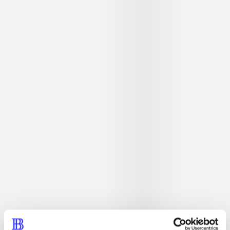
Detaljer
...
...
...
...
...
...
...
...
...
...
...
...
Tidsskrift
Artiklen er en del af
lorem ipsum dolor sit amet ...
Tidsskrift
Artiklerne i
handler ofte om