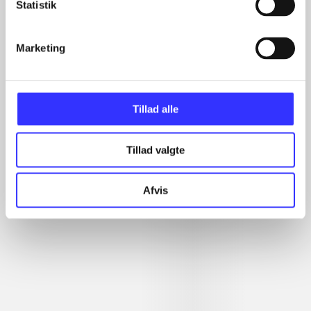
Statistik
...
...
...
Marketing
...
Tillad alle
Rationalitet og magt
Gå til serien
Tillad valgte
Afvis