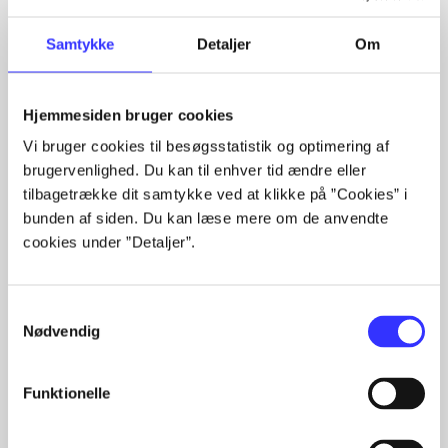
Samtykke
Detaljer
Om
Hjemmesiden bruger cookies
Artikler med samme emner
Vi bruger cookies til besøgsstatistik og optimering af
Fra
brugervenlighed. Du kan til enhver tid ændre eller
tilbagetrække dit samtykke ved at klikke på ”Cookies” i
bunden af siden. Du kan læse mere om de anvendte
cookies under ”Detaljer”.
Samtykkevalg
Nødvendig
Artikler
Alle registrerede artikler fordelt på udgivelser
Funktionelle
...