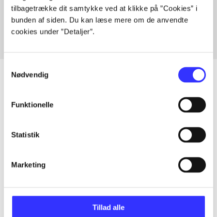
tilbagetrække dit samtykke ved at klikke på ”Cookies” i
Fra
bunden af siden. Du kan læse mere om de anvendte
cookies under ”Detaljer”.
Samtykkevalg
Nødvendig
Artikler
Funktionelle
Alle registrerede artikler fordelt på udgivelser
Statistik
...
Marketing
...
Tillad alle
...