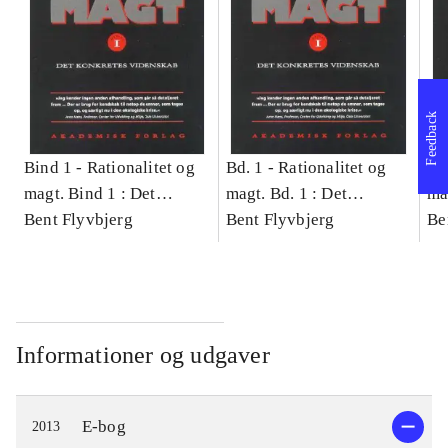
Feedback
Bind 1 -
Rationalitet og
Bd. 1 -
Rationalitet og
Bd
magt. Bind 1 : Det
magt. Bd. 1 : Det
ma
konkretes videnskab
Bent Flyvbjerg
konkretes videnskab
Bent Flyvbjerg
ko
Be
Informationer og udgaver
E-bog
2013