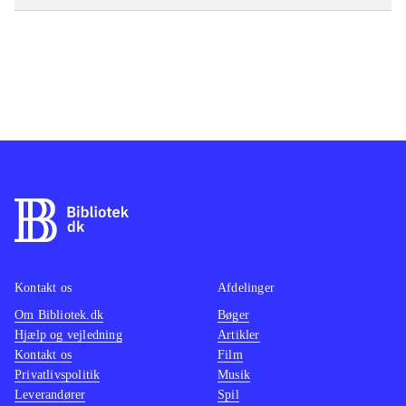
Kontakt os
Afdelinger
Om Bibliotek.dk
Bøger
Hjælp og vejledning
Artikler
Kontakt os
Film
Privatlivspolitik
Musik
Leverandører
Spil