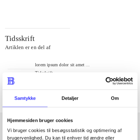
...
...
Tidsskrift
Artiklen er en del af
lorem ipsum dolor sit amet ...
Tidsskrift
Artiklerne i
handler ofte om
Samtykke
Detaljer
Om
Hjemmesiden bruger cookies
Vi bruger cookies til besøgsstatistik og optimering af
Artikler med samme emner
brugervenlighed. Du kan til enhver tid ændre eller