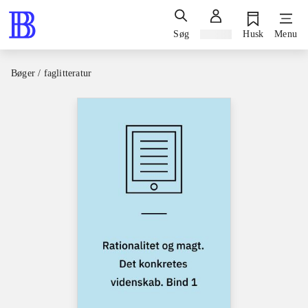
Søg
Log ind
Husk
Menu
Bøger / faglitteratur