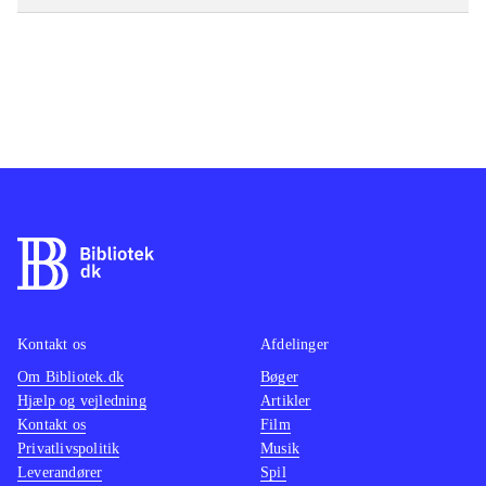
Kontakt os
Afdelinger
Om Bibliotek.dk
Bøger
Hjælp og vejledning
Artikler
Kontakt os
Film
Privatlivspolitik
Musik
Leverandører
Spil