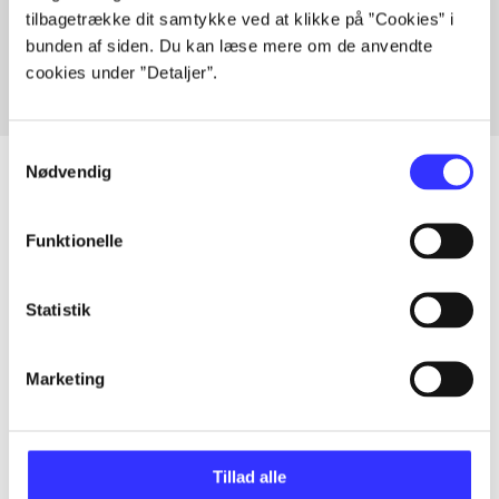
tilbagetrække dit samtykke ved at klikke på ”Cookies” i
Fra
bunden af siden. Du kan læse mere om de anvendte
cookies under ”Detaljer”.
Samtykkevalg
Nødvendig
Artikler
Funktionelle
Alle registrerede artikler fordelt på udgivelser
Statistik
...
Marketing
...
Tillad alle
...