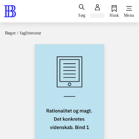
Søg
Log ind
Husk
Menu
Bøger / faglitteratur