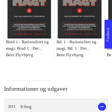
Feedback
Bind 1 -
Rationalitet og
Bd. 1 -
Rationalitet og
Bd
magt. Bind 1 : Det
magt. Bd. 1 : Det
ma
konkretes videnskab
Bent Flyvbjerg
konkretes videnskab
Bent Flyvbjerg
ko
Be
Informationer og udgaver
E-bog
2013