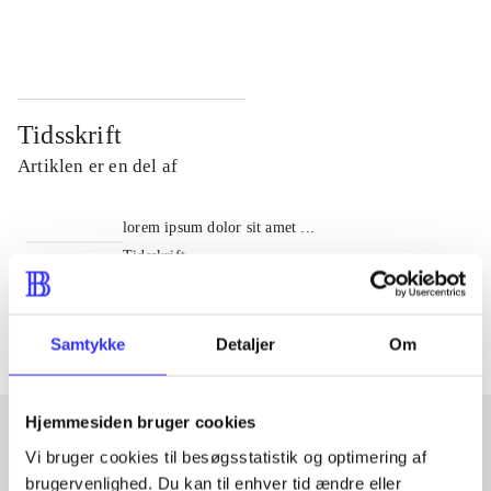
...
...
Tidsskrift
Artiklen er en del af
lorem ipsum dolor sit amet ...
Tidsskrift
Artiklerne i
handler ofte om
Samtykke
Detaljer
Om
Hjemmesiden bruger cookies
Vi bruger cookies til besøgsstatistik og optimering af
Artikler med samme emner
brugervenlighed. Du kan til enhver tid ændre eller