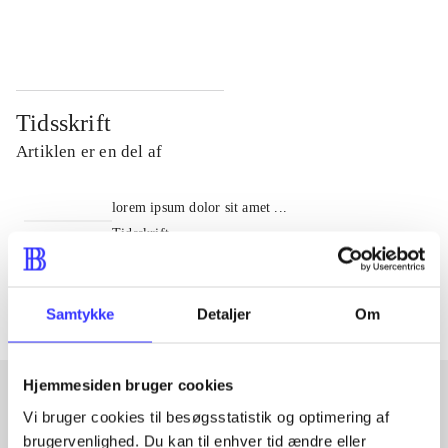
...
...
Tidsskrift
Artiklen er en del af
lorem ipsum dolor sit amet ...
Tidsskrift
Artiklerne i
handler ofte om
Samtykke
Detaljer
Om
Hjemmesiden bruger cookies
Vi bruger cookies til besøgsstatistik og optimering af
Artikler med samme emner
brugervenlighed. Du kan til enhver tid ændre eller