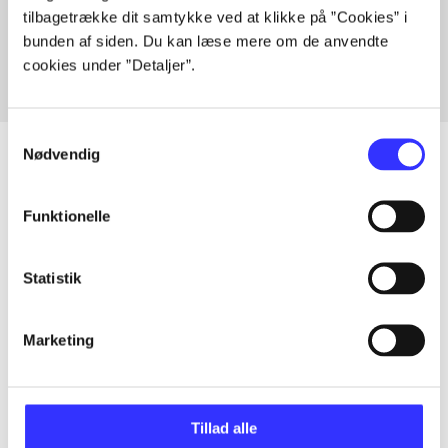
tilbagetrække dit samtykke ved at klikke på ”Cookies” i
Fra
bunden af siden. Du kan læse mere om de anvendte
cookies under ”Detaljer”.
Samtykkevalg
Nødvendig
Artikler
Funktionelle
Alle registrerede artikler fordelt på udgivelser
Statistik
...
Marketing
...
Tillad alle
...