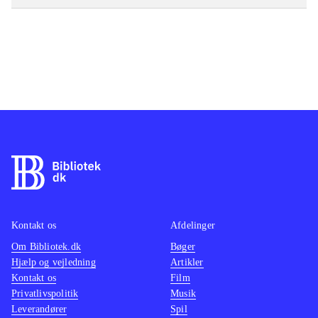
Kontakt os
Afdelinger
Om Bibliotek.dk
Bøger
Hjælp og vejledning
Artikler
Kontakt os
Film
Privatlivspolitik
Musik
Leverandører
Spil