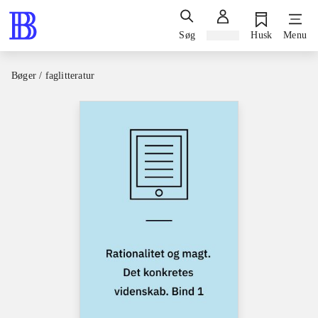
Søg
Log ind
Husk
Menu
Bøger / faglitteratur