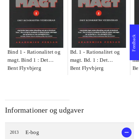
Feedback
Bind 1 -
Rationalitet og
Bd. 1 -
Rationalitet og
Bd
magt. Bind 1 : Det
magt. Bd. 1 : Det
ma
konkretes videnskab
Bent Flyvbjerg
konkretes videnskab
Bent Flyvbjerg
ko
Be
Informationer og udgaver
E-bog
2013