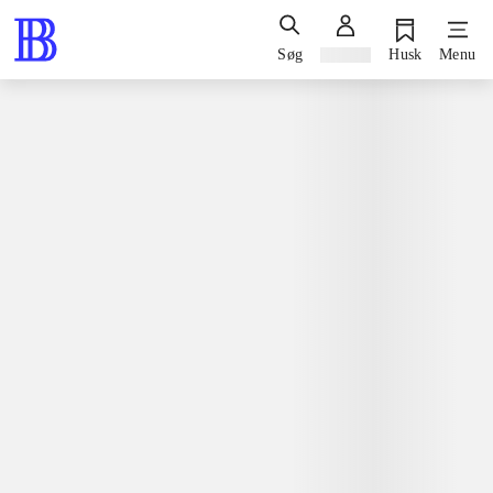
Søg
Log ind
Husk
Menu
Bøger / faglitteratur