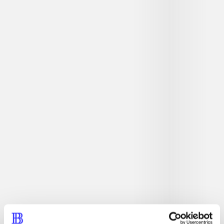
Detaljer
...
...
...
...
...
...
...
...
...
...
...
...
Tidsskrift
Artiklen er en del af
lorem ipsum dolor sit amet ...
Tidsskrift
Artiklerne i
handler ofte om