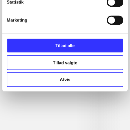
Statistik
...
...
...
Marketing
...
Tillad alle
Rationalitet og magt
Gå til serien
Tillad valgte
Afvis