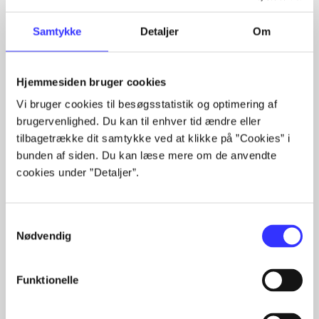
Samtykke
Detaljer
Om
Hjemmesiden bruger cookies
Artikler med samme emner
Vi bruger cookies til besøgsstatistik og optimering af
Fra
brugervenlighed. Du kan til enhver tid ændre eller
tilbagetrække dit samtykke ved at klikke på ”Cookies” i
bunden af siden. Du kan læse mere om de anvendte
cookies under ”Detaljer”.
Samtykkevalg
Nødvendig
Artikler
Alle registrerede artikler fordelt på udgivelser
Funktionelle
...