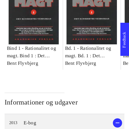
Feedback
Bind 1 -
Rationalitet og
Bd. 1 -
Rationalitet og
Bd
magt. Bind 1 : Det
magt. Bd. 1 : Det
ma
konkretes videnskab
Bent Flyvbjerg
konkretes videnskab
Bent Flyvbjerg
ko
Be
Informationer og udgaver
E-bog
2013