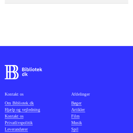
Kontakt os
Afdelinger
Om Bibliotek.dk
Bøger
Hjælp og vejledning
Artikler
Kontakt os
Film
Privatlivspolitik
Musik
Leverandører
Spil