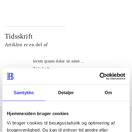
...
...
Tidsskrift
Artiklen er en del af
lorem ipsum dolor sit amet ...
Tidsskrift
Artiklerne i
handler ofte om
Samtykke
Detaljer
Om
Hjemmesiden bruger cookies
Vi bruger cookies til besøgsstatistik og optimering af
Artikler med samme emner
brugervenlighed. Du kan til enhver tid ændre eller