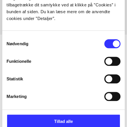
tilbagetrække dit samtykke ved at klikke på ”Cookies” i
Fra
bunden af siden. Du kan læse mere om de anvendte
cookies under ”Detaljer”.
Samtykkevalg
Nødvendig
Artikler
Funktionelle
Alle registrerede artikler fordelt på udgivelser
Statistik
...
Marketing
...
Tillad alle
...