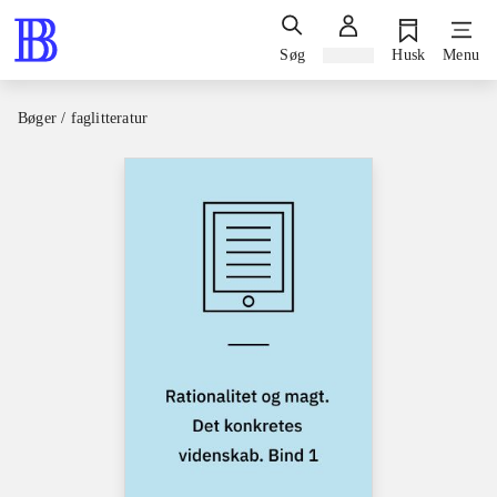
Søg
Log ind
Husk
Menu
Bøger / faglitteratur