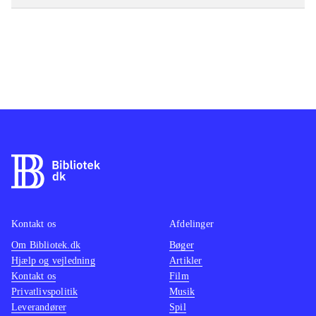
Kontakt os
Afdelinger
Om Bibliotek.dk
Bøger
Hjælp og vejledning
Artikler
Kontakt os
Film
Privatlivspolitik
Musik
Leverandører
Spil