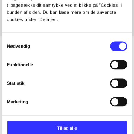
tilbagetrække dit samtykke ved at klikke på ”Cookies” i
Fra
bunden af siden. Du kan læse mere om de anvendte
cookies under ”Detaljer”.
Samtykkevalg
Nødvendig
Artikler
Funktionelle
Alle registrerede artikler fordelt på udgivelser
Statistik
...
Marketing
...
Tillad alle
...