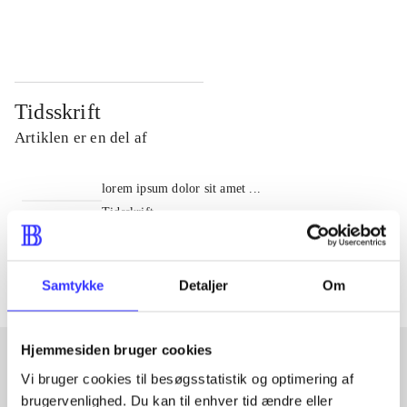
...
...
Tidsskrift
Artiklen er en del af
lorem ipsum dolor sit amet ...
Tidsskrift
Artiklerne i
handler ofte om
Samtykke
Detaljer
Om
Hjemmesiden bruger cookies
Vi bruger cookies til besøgsstatistik og optimering af
Artikler med samme emner
brugervenlighed. Du kan til enhver tid ændre eller