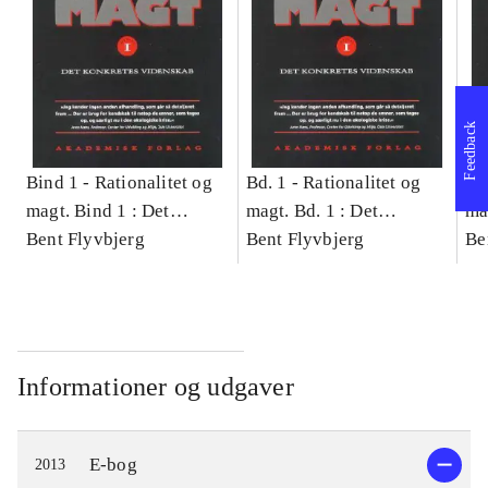
Feedback
Bind 1 -
Rationalitet og
Bd. 1 -
Rationalitet og
Bd
magt. Bind 1 : Det
magt. Bd. 1 : Det
ma
konkretes videnskab
Bent Flyvbjerg
konkretes videnskab
Bent Flyvbjerg
ko
Be
Informationer og udgaver
E-bog
2013