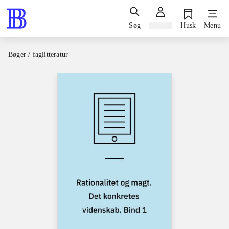
Søg
Log ind
Husk
Menu
Bøger / faglitteratur