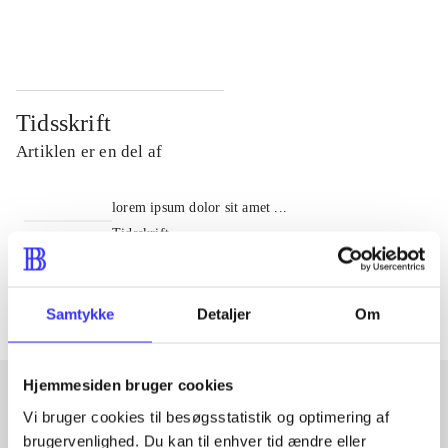
...
...
Tidsskrift
Artiklen er en del af
lorem ipsum dolor sit amet ...
Tidsskrift
Artiklerne i
handler ofte om
Samtykke
Detaljer
Om
Hjemmesiden bruger cookies
Vi bruger cookies til besøgsstatistik og optimering af
Artikler med samme emner
brugervenlighed. Du kan til enhver tid ændre eller