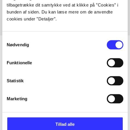
tilbagetrække dit samtykke ved at klikke på ”Cookies” i
Fra
bunden af siden. Du kan læse mere om de anvendte
cookies under ”Detaljer”.
Samtykkevalg
Nødvendig
Artikler
Funktionelle
Alle registrerede artikler fordelt på udgivelser
Statistik
...
Marketing
...
Tillad alle
...