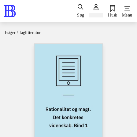
Søg
Log ind
Husk
Menu
Bøger / faglitteratur