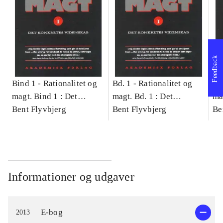
Feedback
Bind 1 -
Rationalitet og
Bd. 1 -
Rationalitet og
Bd
magt. Bind 1 : Det
magt. Bd. 1 : Det
ma
konkretes videnskab
Bent Flyvbjerg
konkretes videnskab
Bent Flyvbjerg
ko
Be
Informationer og udgaver
E-bog
2013