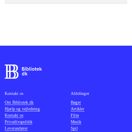
Kontakt os
Afdelinger
Om Bibliotek.dk
Bøger
Hjælp og vejledning
Artikler
Kontakt os
Film
Privatlivspolitik
Musik
Leverandører
Spil