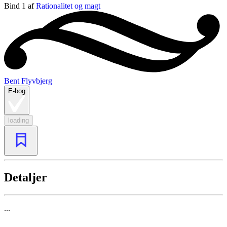
Bind 1 af
Rationalitet og magt
Bent Flyvbjerg
E-bog
loading
Detaljer
...
...