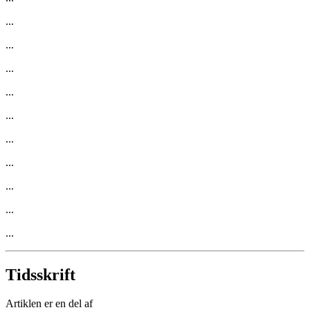
...
...
...
...
...
...
...
...
...
...
Tidsskrift
Artiklen er en del af