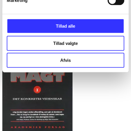
Marketing
Bd. 1 -
Rationalitet og magt. Bd. 1 : Det konkretes videnskab
Bent Flyvbjerg
Tillad alle
Tillad valgte
Afvis