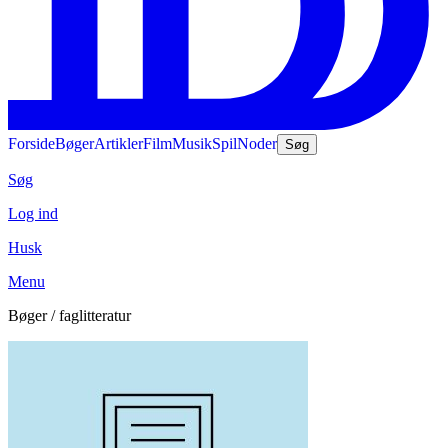
Forside
Bøger
Artikler
Film
Musik
Spil
Noder
Søg
Søg
Log ind
Husk
Menu
Bøger / faglitteratur