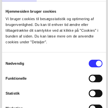
Hjemmesiden bruger cookies
Bind 1 -
Rationalitet og magt. Bind 1 : Det konkretes videnskab
Vi bruger cookies til besøgsstatistik og optimering af
Bent Flyvbjerg
brugervenlighed. Du kan til enhver tid ændre eller
tilbagetrække dit samtykke ved at klikke på ”Cookies” i
bunden af siden. Du kan læse mere om de anvendte
cookies under ”Detaljer”.
Samtykkevalg
Nødvendig
Funktionelle
Statistik