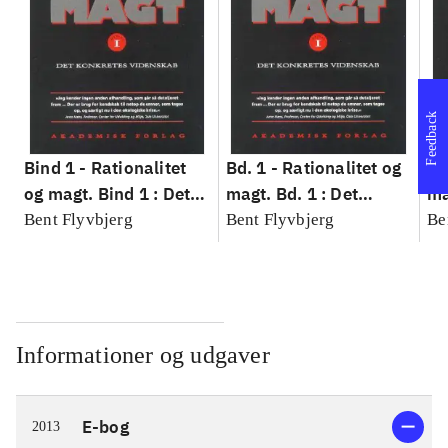
Feedback
Bind 1 -
Rationalitet
Bd. 1 -
Rationalitet og
Bd
og magt. Bind 1 : Det
magt. Bd. 1 : Det
ma
konkretes videnskab
konkretes videnskab
ko
Bent Flyvbjerg
Bent Flyvbjerg
Be
Informationer og udgaver
E-bog
2013