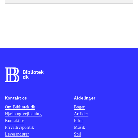
Kontakt os
Afdelinger
Om Bibliotek.dk
Bøger
Hjælp og vejledning
Artikler
Kontakt os
Film
Privatlivspolitik
Musik
Leverandører
Spil