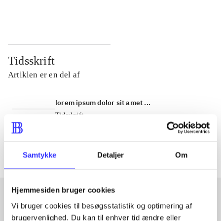
...
...
Tidsskrift
Artiklen er en del af
lorem ipsum dolor sit amet ...
Tidsskrift
Artiklerne i
handler ofte om
Samtykke
Detaljer
Om
Hjemmesiden bruger cookies
Vi bruger cookies til besøgsstatistik og optimering af
Artikler med samme emner
brugervenlighed. Du kan til enhver tid ændre eller