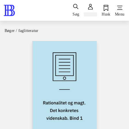
Søg
Log ind
Husk
Menu
Bøger / faglitteratur