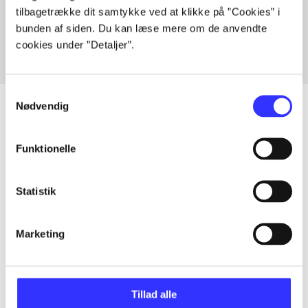
tilbagetrække dit samtykke ved at klikke på ”Cookies” i
Fra
bunden af siden. Du kan læse mere om de anvendte
cookies under ”Detaljer”.
Samtykkevalg
Nødvendig
Artikler
Funktionelle
Alle registrerede artikler fordelt på udgivelser
Statistik
...
Marketing
...
Tillad alle
...