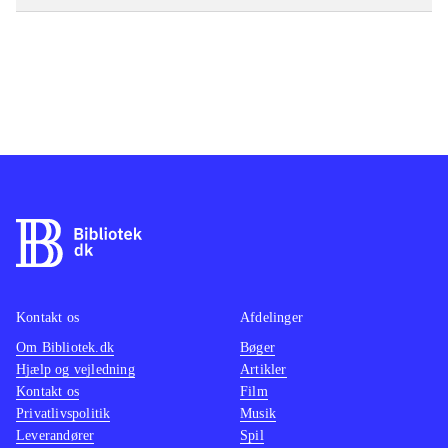
Kontakt os
Afdelinger
Om Bibliotek.dk
Bøger
Hjælp og vejledning
Artikler
Kontakt os
Film
Privatlivspolitik
Musik
Leverandører
Spil