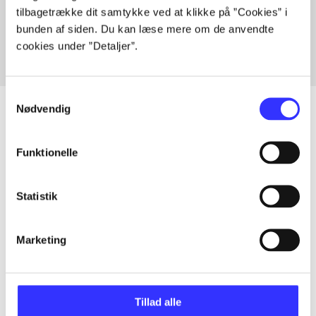
tilbagetrække dit samtykke ved at klikke på ”Cookies” i
Fra
bunden af siden. Du kan læse mere om de anvendte
cookies under ”Detaljer”.
Samtykkevalg
Nødvendig
Artikler
Funktionelle
Alle registrerede artikler fordelt på udgivelser
Statistik
...
Marketing
...
Tillad alle
...