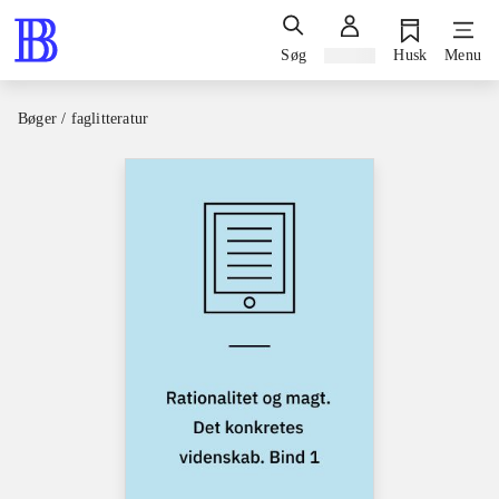
Søg
Log ind
Husk
Menu
Bøger / faglitteratur