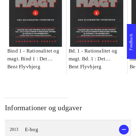
Feedback
Bind 1 -
Rationalitet og
Bd. 1 -
Rationalitet og
Bd
magt. Bind 1 : Det
magt. Bd. 1 : Det
ma
konkretes videnskab
Bent Flyvbjerg
konkretes videnskab
Bent Flyvbjerg
ko
Be
Informationer og udgaver
E-bog
2013