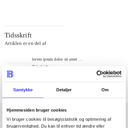
...
...
Tidsskrift
Artiklen er en del af
lorem ipsum dolor sit amet ...
Tidsskrift
Artiklerne i
handler ofte om
Samtykke
Detaljer
Om
Hjemmesiden bruger cookies
Vi bruger cookies til besøgsstatistik og optimering af
Artikler med samme emner
brugervenlighed. Du kan til enhver tid ændre eller