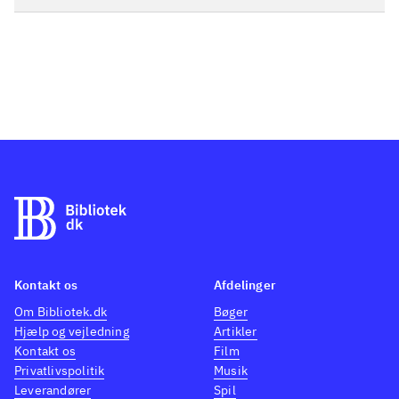
Kontakt os
Afdelinger
Om Bibliotek.dk
Bøger
Hjælp og vejledning
Artikler
Kontakt os
Film
Privatlivspolitik
Musik
Leverandører
Spil