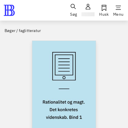
Søg
Log ind
Husk
Menu
Bøger / faglitteratur