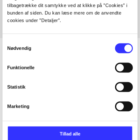
tilbagetrække dit samtykke ved at klikke på ”Cookies” i
Fra
bunden af siden. Du kan læse mere om de anvendte
cookies under ”Detaljer”.
Samtykkevalg
Nødvendig
Artikler
Funktionelle
Alle registrerede artikler fordelt på udgivelser
Statistik
...
Marketing
...
Tillad alle
...