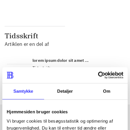
...
...
Tidsskrift
Artiklen er en del af
lorem ipsum dolor sit amet ...
Tidsskrift
Artiklerne i
handler ofte om
Samtykke
Detaljer
Om
Hjemmesiden bruger cookies
Vi bruger cookies til besøgsstatistik og optimering af
Artikler med samme emner
brugervenlighed. Du kan til enhver tid ændre eller