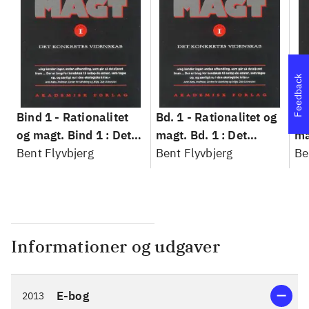
Feedback
Bind 1 -
Rationalitet
Bd. 1 -
Rationalitet og
Bd
og magt. Bind 1 : Det
magt. Bd. 1 : Det
ma
konkretes videnskab
Bent Flyvbjerg
konkretes videnskab
Bent Flyvbjerg
ko
Be
Informationer og udgaver
E-bog
2013