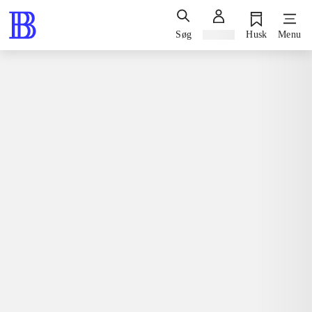
Søg
Log ind
Husk
Menu
Bøger / faglitteratur