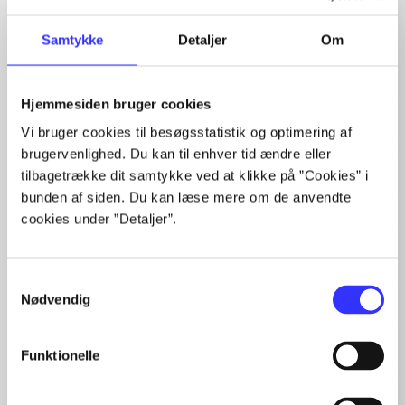
Samtykke
Detaljer
Om
Hjemmesiden bruger cookies
Artikler med samme emner
Vi bruger cookies til besøgsstatistik og optimering af
Fra
brugervenlighed. Du kan til enhver tid ændre eller
tilbagetrække dit samtykke ved at klikke på ”Cookies” i
bunden af siden. Du kan læse mere om de anvendte
cookies under ”Detaljer”.
Samtykkevalg
Nødvendig
Artikler
Alle registrerede artikler fordelt på udgivelser
Funktionelle
...