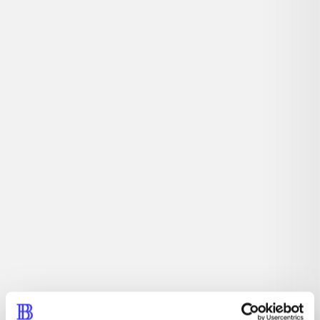
Detaljer
...
...
...
...
...
...
...
...
...
...
...
...
Tidsskrift
Artiklen er en del af
lorem ipsum dolor sit amet ...
Tidsskrift
Artiklerne i
handler ofte om