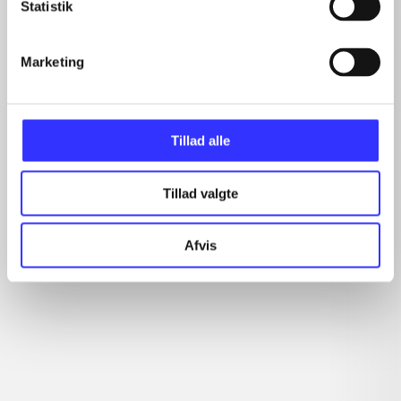
Statistik
...
...
...
Marketing
...
Tillad alle
Rationalitet og magt
Gå til serien
Tillad valgte
Afvis