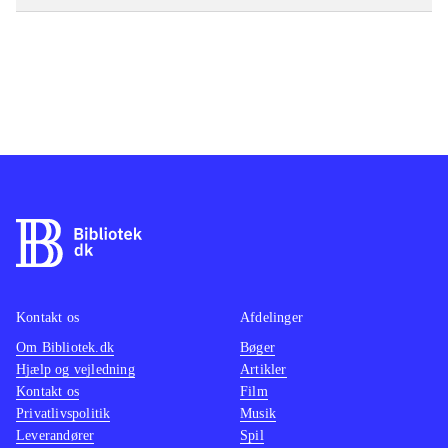
Kontakt os
Afdelinger
Om Bibliotek.dk
Bøger
Hjælp og vejledning
Artikler
Kontakt os
Film
Privatlivspolitik
Musik
Leverandører
Spil