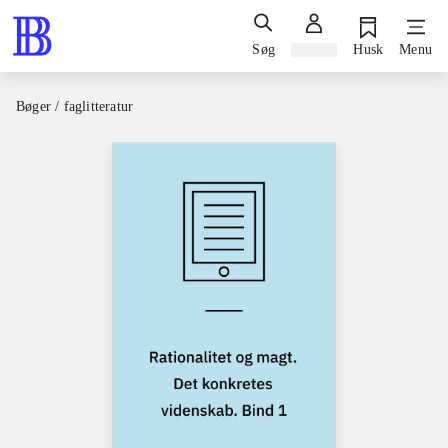
Søg
Log ind
Husk
Menu
Bøger / faglitteratur