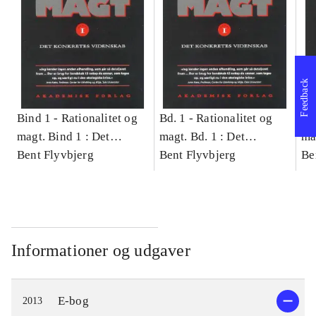
Feedback
Bind 1 -
Rationalitet og
Bd. 1 -
Rationalitet og
Bd
magt. Bind 1 : Det
magt. Bd. 1 : Det
ma
konkretes videnskab
Bent Flyvbjerg
konkretes videnskab
Bent Flyvbjerg
ko
Be
Informationer og udgaver
E-bog
2013