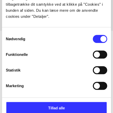
tilbagetrække dit samtykke ved at klikke på ”Cookies” i
Fra
bunden af siden. Du kan læse mere om de anvendte
cookies under ”Detaljer”.
Samtykkevalg
Nødvendig
Artikler
Funktionelle
Alle registrerede artikler fordelt på udgivelser
Statistik
...
Marketing
...
Tillad alle
...