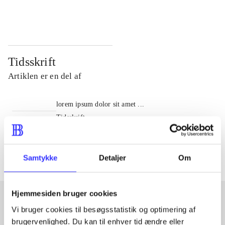
...
...
Tidsskrift
Artiklen er en del af
lorem ipsum dolor sit amet ...
Tidsskrift
Artiklerne i
handler ofte om
Samtykke
Detaljer
Om
Hjemmesiden bruger cookies
Vi bruger cookies til besøgsstatistik og optimering af
Artikler med samme emner
brugervenlighed. Du kan til enhver tid ændre eller