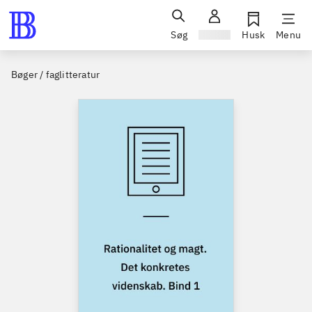
Søg
Log ind
Husk
Menu
Bøger / faglitteratur