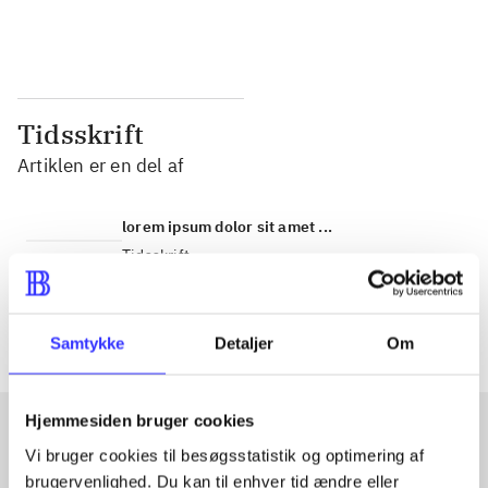
...
...
Tidsskrift
Artiklen er en del af
lorem ipsum dolor sit amet ...
Tidsskrift
Artiklerne i
handler ofte om
Samtykke
Detaljer
Om
Hjemmesiden bruger cookies
Vi bruger cookies til besøgsstatistik og optimering af
Artikler med samme emner
brugervenlighed. Du kan til enhver tid ændre eller