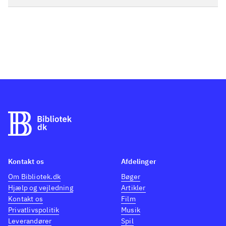
Kontakt os
Afdelinger
Om Bibliotek.dk
Bøger
Hjælp og vejledning
Artikler
Kontakt os
Film
Privatlivspolitik
Musik
Leverandører
Spil