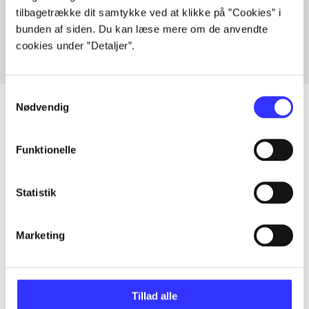
tilbagetrække dit samtykke ved at klikke på ”Cookies” i
Fra
bunden af siden. Du kan læse mere om de anvendte
cookies under ”Detaljer”.
Samtykkevalg
Nødvendig
Artikler
Funktionelle
Alle registrerede artikler fordelt på udgivelser
Statistik
...
Marketing
...
Tillad alle
...