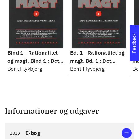
Feedback
Bind 1 -
Rationalitet
Bd. 1 -
Rationalitet og
Bd
og magt. Bind 1 : Det
magt. Bd. 1 : Det
ma
konkretes videnskab
Bent Flyvbjerg
konkretes videnskab
Bent Flyvbjerg
ko
Be
Informationer og udgaver
E-bog
2013