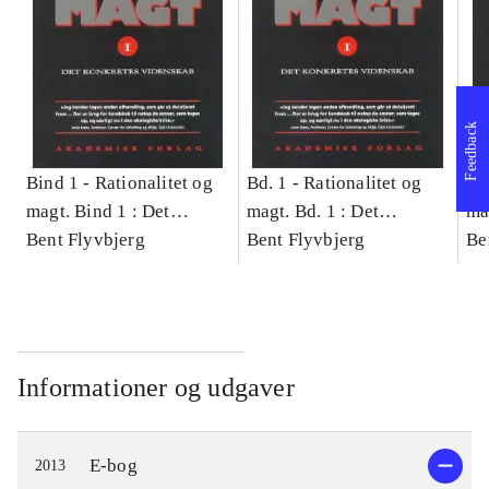
Feedback
Bind 1 -
Rationalitet og
Bd. 1 -
Rationalitet og
Bd
magt. Bind 1 : Det
magt. Bd. 1 : Det
ma
konkretes videnskab
Bent Flyvbjerg
konkretes videnskab
Bent Flyvbjerg
ko
Be
Informationer og udgaver
E-bog
2013