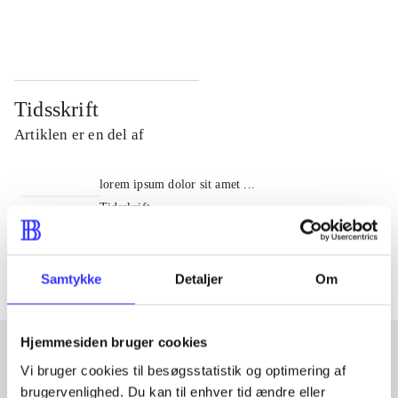
...
...
Tidsskrift
Artiklen er en del af
lorem ipsum dolor sit amet ...
Tidsskrift
Artiklerne i
handler ofte om
Samtykke
Detaljer
Om
Hjemmesiden bruger cookies
Vi bruger cookies til besøgsstatistik og optimering af
Artikler med samme emner
brugervenlighed. Du kan til enhver tid ændre eller