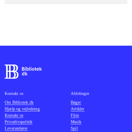
Kontakt os
Afdelinger
Om Bibliotek.dk
Bøger
Hjælp og vejledning
Artikler
Kontakt os
Film
Privatlivspolitik
Musik
Leverandører
Spil