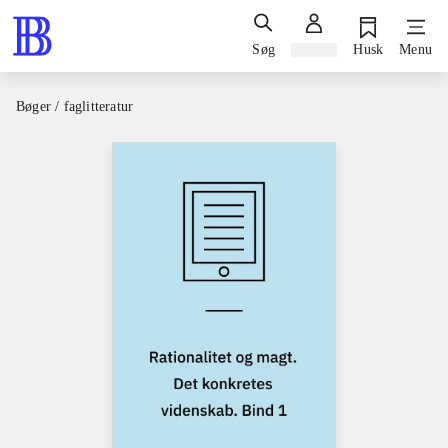
Søg
Log ind
Husk
Menu
Bøger / faglitteratur