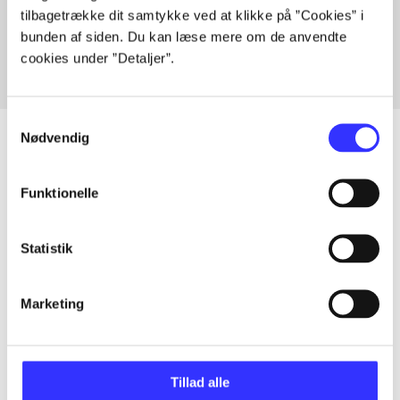
tilbagetrække dit samtykke ved at klikke på ”Cookies” i
Fra
bunden af siden. Du kan læse mere om de anvendte
cookies under ”Detaljer”.
Samtykkevalg
Nødvendig
Artikler
Funktionelle
Alle registrerede artikler fordelt på udgivelser
Statistik
...
Marketing
...
Tillad alle
...