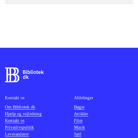
Kontakt os
Afdelinger
Om Bibliotek.dk
Bøger
Hjælp og vejledning
Artikler
Kontakt os
Film
Privatlivspolitik
Musik
Leverandører
Spil