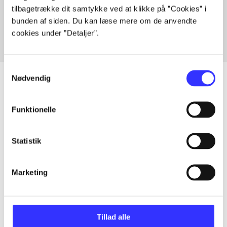
tilbagetrække dit samtykke ved at klikke på ”Cookies” i
Fra
bunden af siden. Du kan læse mere om de anvendte
cookies under ”Detaljer”.
Samtykkevalg
Nødvendig
Artikler
Funktionelle
Alle registrerede artikler fordelt på udgivelser
Statistik
...
Marketing
...
Tillad alle
...