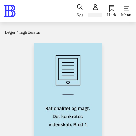
Søg
Log ind
Husk
Menu
Bøger / faglitteratur