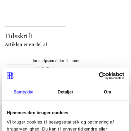
...
...
Tidsskrift
Artiklen er en del af
lorem ipsum dolor sit amet ...
Tidsskrift
Artiklerne i
handler ofte om
Samtykke
Detaljer
Om
Hjemmesiden bruger cookies
Vi bruger cookies til besøgsstatistik og optimering af
Artikler med samme emner
brugervenlighed. Du kan til enhver tid ændre eller