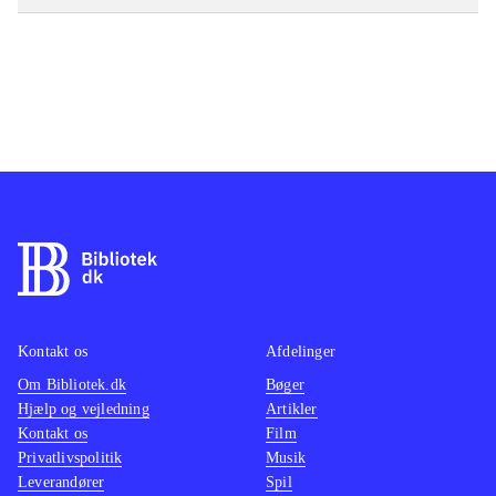
Kontakt os
Afdelinger
Om Bibliotek.dk
Bøger
Hjælp og vejledning
Artikler
Kontakt os
Film
Privatlivspolitik
Musik
Leverandører
Spil