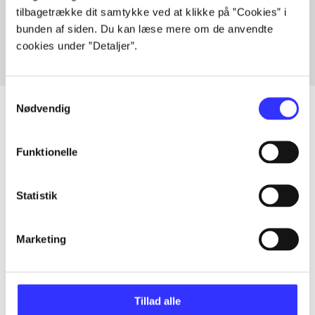
tilbagetrække dit samtykke ved at klikke på ”Cookies” i
Fra
bunden af siden. Du kan læse mere om de anvendte
cookies under ”Detaljer”.
Samtykkevalg
Nødvendig
Artikler
Funktionelle
Alle registrerede artikler fordelt på udgivelser
Statistik
...
Marketing
...
Tillad alle
...