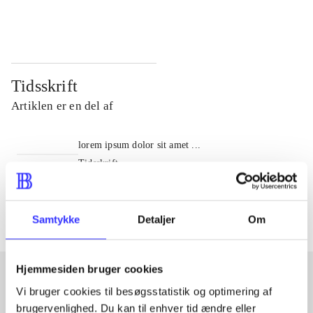
...
...
Tidsskrift
Artiklen er en del af
lorem ipsum dolor sit amet ...
Tidsskrift
Artiklerne i
handler ofte om
Samtykke
Detaljer
Om
Hjemmesiden bruger cookies
Vi bruger cookies til besøgsstatistik og optimering af
Artikler med samme emner
brugervenlighed. Du kan til enhver tid ændre eller