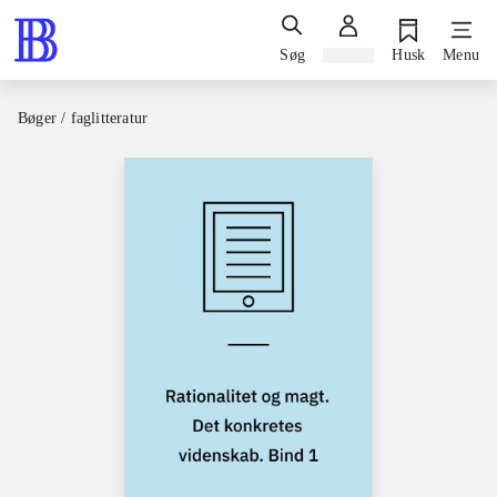
Søg
Log ind
Husk
Menu
Bøger / faglitteratur