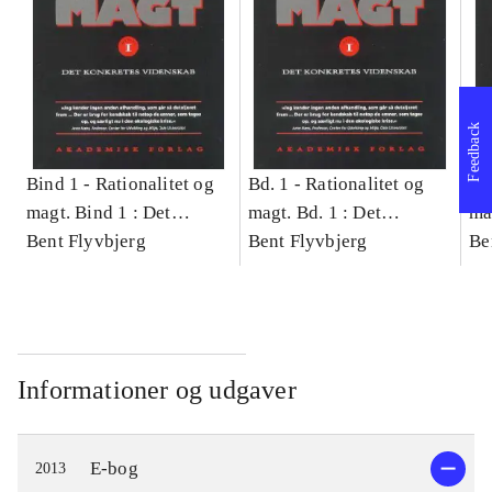
Feedback
Bind 1 -
Rationalitet og
Bd. 1 -
Rationalitet og
Bd
magt. Bind 1 : Det
magt. Bd. 1 : Det
ma
konkretes videnskab
Bent Flyvbjerg
konkretes videnskab
Bent Flyvbjerg
ko
Be
Informationer og udgaver
E-bog
2013