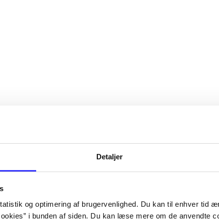
Detaljer
kab. Bind 1
s
atistik og optimering af brugervenlighed. Du kan til enhver tid æn
ookies” i bunden af siden. Du kan læse mere om de anvendte co