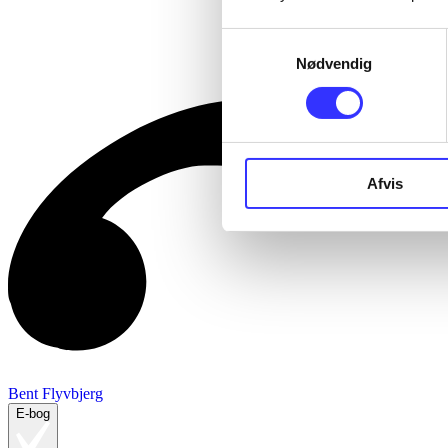
Samtykkevalg
Nødvendig
Afvis
Bent Flyvbjerg
E-bog