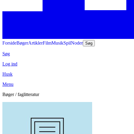
Forside
Bøger
Artikler
Film
Musik
Spil
Noder
Søg
Søg
Log ind
Husk
Menu
Bøger / faglitteratur