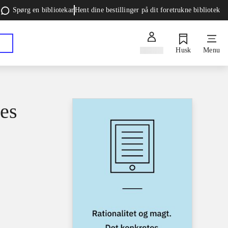
Spørg en bibliotekar
Hent dine bestillinger på dit foretrukne bibliotek
Log ind
Husk
Menu
tes