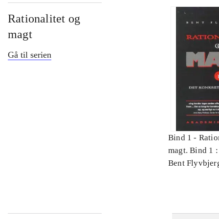
Rationalitet og
magt
Gå til serien
Bind 1 -
Ratio
magt. Bind 1 :
videnskab
Bent Flyvbjer