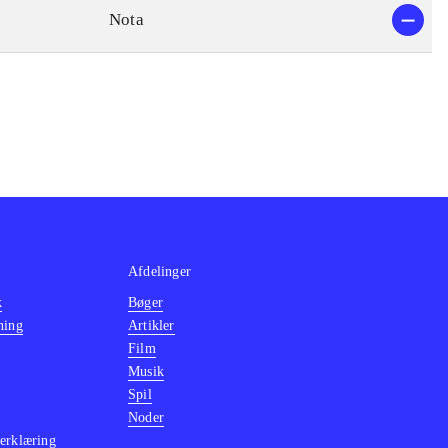
Nota
Afdelinger
k
Bøger
ning
Artikler
Film
Musik
Spil
Noder
erklæring