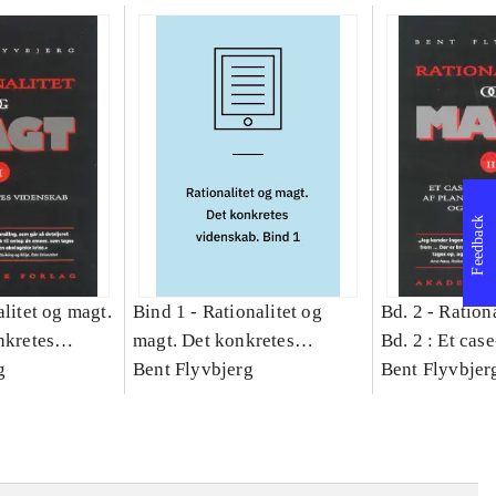
Feedback
litet og magt.
Bind 1 -
Rationalitet og
Bd. 2 -
Rationa
nkretes
magt. Det konkretes
Bd. 2 : Et cas
g
videnskab. Bind 1
Bent Flyvbjerg
studie af plan
Bent Flyvbjer
politik og mod