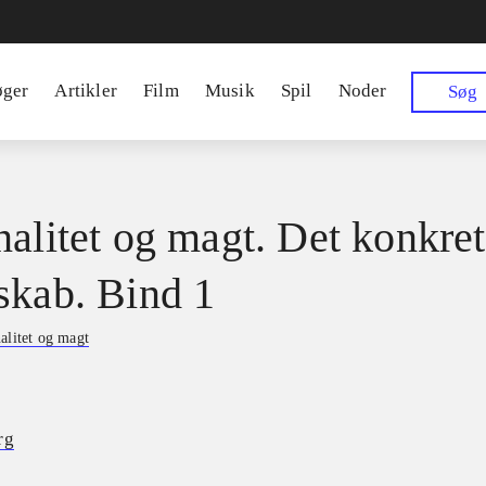
øger
Artikler
Film
Musik
Spil
Noder
Søg
nalitet og magt. Det konkre
skab. Bind 1
alitet og magt
rg