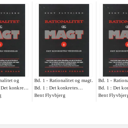
nalitet og
Bd. 1 -
Rationalitet og magt.
Bd. 1 -
Rationa
 Det konkretes
Bd. 1 : Det konkretes
Bd. 1 : Det ko
g
videnskab
Bent Flyvbjerg
videnskab
Bent Flyvbjer