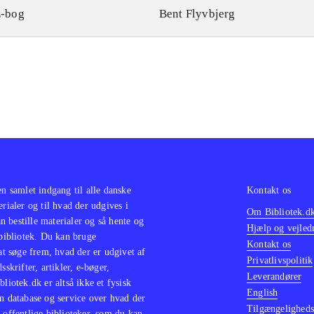
-bog
Bent Flyvbjerg
en samlet indgang til alle danske
Kontakt os
erialer og til hvad der udgives i
Om Bibliotek.d
 bestille materialer og så hente og
Hjælp og vejled
 bibliotek. Du kan bruge
Kontakt os
 at søge frem, hvad der er udgivet af
Privatlivspolitik
sskrifter, artikler, e-bøger,
Leverandører
bliotek.dk er altså ikke et fysisk
English
n database og service over hvad der
Tilgængeligheds
 offentlige biblioteker, som du kan