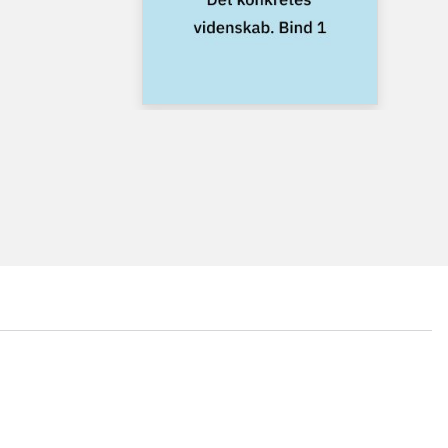
...
...