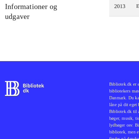
Informationer og
2013
E
udgaver
Bibliotek.dk er 
bibliotekers mat
Danmark. Du kan
låne på dit eget
Bibliotek.dk til
bøger, musik, tid
lydbøger osv. Bi
bibliotek, men e
findes på danske