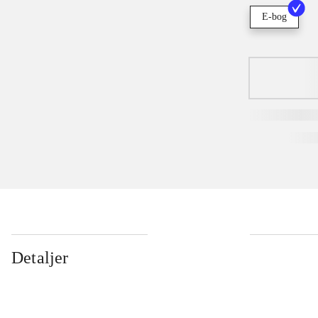
E-bog
Detaljer
...
...
...