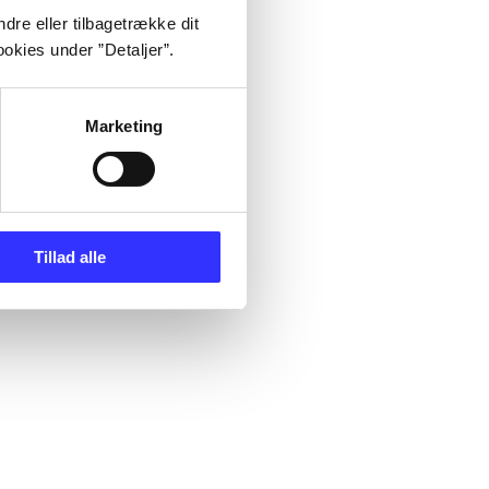
dre eller tilbagetrække dit
okies under ”Detaljer”.
Marketing
Tillad alle