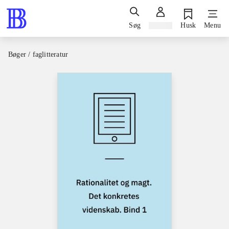
Søg
Log ind
Husk
Menu
Bøger / faglitteratur