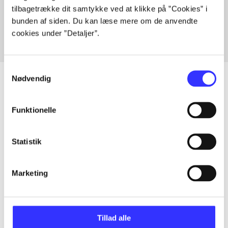
tilbagetrække dit samtykke ved at klikke på ”Cookies” i
Fra
bunden af siden. Du kan læse mere om de anvendte
cookies under ”Detaljer”.
Samtykkevalg
Nødvendig
Artikler
Funktionelle
Alle registrerede artikler fordelt på udgivelser
Statistik
...
Marketing
...
Tillad alle
...