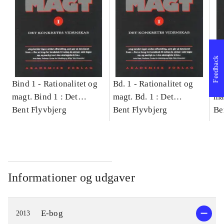
Feedback
Bind 1 -
Rationalitet og
Bd. 1 -
Rationalitet og
Bd
magt. Bind 1 : Det
magt. Bd. 1 : Det
ma
konkretes videnskab
Bent Flyvbjerg
konkretes videnskab
Bent Flyvbjerg
ko
Be
Informationer og udgaver
E-bog
2013