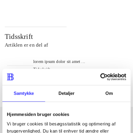
...
...
Tidsskrift
Artiklen er en del af
lorem ipsum dolor sit amet ...
Tidsskrift
Artiklerne i
handler ofte om
Samtykke
Detaljer
Om
Hjemmesiden bruger cookies
Vi bruger cookies til besøgsstatistik og optimering af
Artikler med samme emner
brugervenlighed. Du kan til enhver tid ændre eller