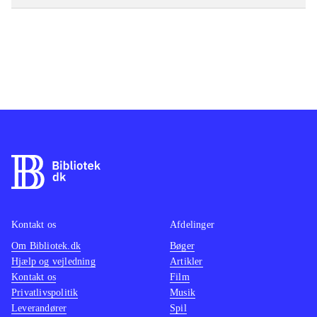
Kontakt os
Afdelinger
Om Bibliotek.dk
Bøger
Hjælp og vejledning
Artikler
Kontakt os
Film
Privatlivspolitik
Musik
Leverandører
Spil