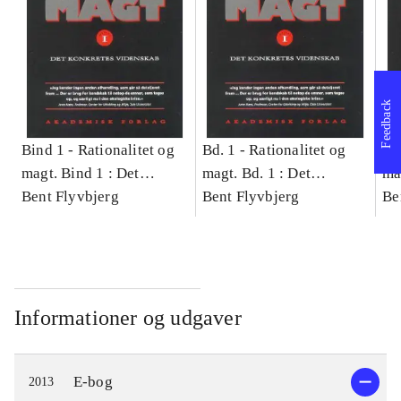
Feedback
Bind 1 -
Rationalitet og
Bd. 1 -
Rationalitet og
Bd
magt. Bind 1 : Det
magt. Bd. 1 : Det
ma
konkretes videnskab
Bent Flyvbjerg
konkretes videnskab
Bent Flyvbjerg
ko
Be
Informationer og udgaver
E-bog
2013