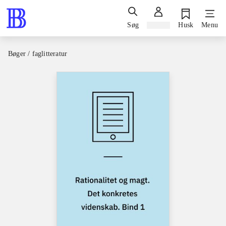
Søg
Log ind
Husk
Menu
Bøger / faglitteratur