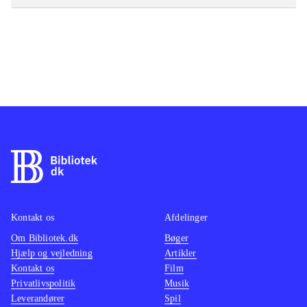
Kontakt os
Afdelinger
Om Bibliotek.dk
Bøger
Hjælp og vejledning
Artikler
Kontakt os
Film
Privatlivspolitik
Musik
Leverandører
Spil