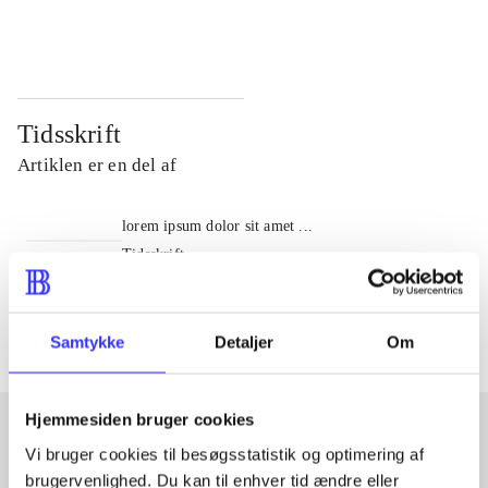
...
...
Tidsskrift
Artiklen er en del af
lorem ipsum dolor sit amet ...
Tidsskrift
Artiklerne i
handler ofte om
Samtykke
Detaljer
Om
Hjemmesiden bruger cookies
Vi bruger cookies til besøgsstatistik og optimering af
Artikler med samme emner
brugervenlighed. Du kan til enhver tid ændre eller