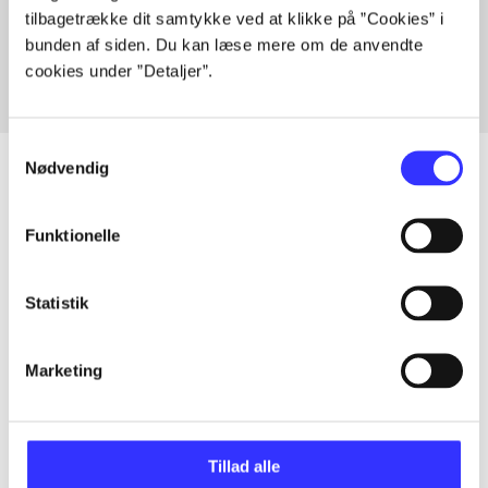
tilbagetrække dit samtykke ved at klikke på ”Cookies” i
Fra
bunden af siden. Du kan læse mere om de anvendte
cookies under ”Detaljer”.
Samtykkevalg
Nødvendig
Artikler
Funktionelle
Alle registrerede artikler fordelt på udgivelser
Statistik
...
Marketing
...
Tillad alle
...