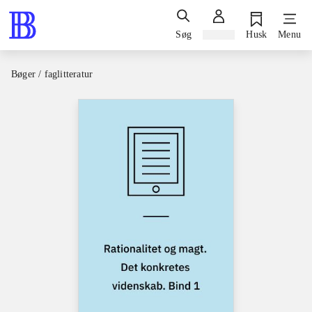
Søg
Log ind
Husk
Menu
Bøger / faglitteratur