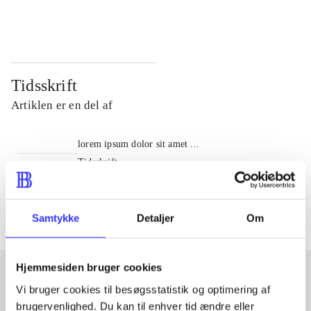
...
...
Tidsskrift
Artiklen er en del af
lorem ipsum dolor sit amet ...
Tidsskrift
Artiklerne i
handler ofte om
Samtykke
Detaljer
Om
Hjemmesiden bruger cookies
Vi bruger cookies til besøgsstatistik og optimering af
Artikler med samme emner
brugervenlighed. Du kan til enhver tid ændre eller