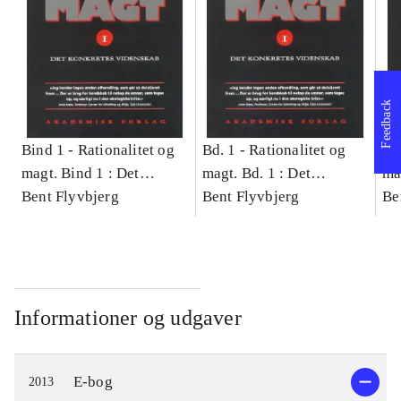
Feedback
Bind 1 -
Rationalitet og
Bd. 1 -
Rationalitet og
Bd
magt. Bind 1 : Det
magt. Bd. 1 : Det
ma
konkretes videnskab
Bent Flyvbjerg
konkretes videnskab
Bent Flyvbjerg
ko
Be
Informationer og udgaver
E-bog
2013