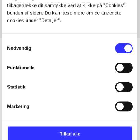
tilbagetrække dit samtykke ved at klikke på ”Cookies” i
Fra
bunden af siden. Du kan læse mere om de anvendte
cookies under ”Detaljer”.
Samtykkevalg
Nødvendig
Artikler
Funktionelle
Alle registrerede artikler fordelt på udgivelser
Statistik
...
Marketing
...
Tillad alle
...