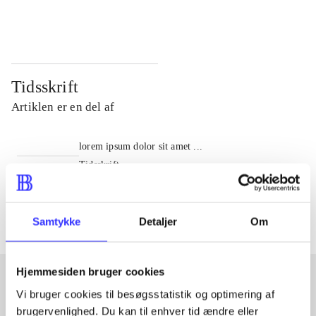
...
...
Tidsskrift
Artiklen er en del af
lorem ipsum dolor sit amet ...
Tidsskrift
Artiklerne i
handler ofte om
Samtykke
Detaljer
Om
Hjemmesiden bruger cookies
Vi bruger cookies til besøgsstatistik og optimering af
Artikler med samme emner
brugervenlighed. Du kan til enhver tid ændre eller