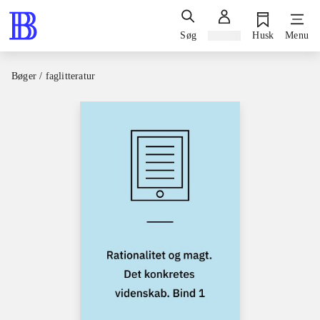
Søg
Log ind
Husk
Menu
Bøger / faglitteratur