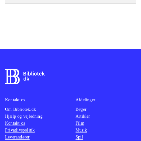
Kontakt os
Afdelinger
Om Bibliotek.dk
Bøger
Hjælp og vejledning
Artikler
Kontakt os
Film
Privatlivspolitik
Musik
Leverandører
Spil