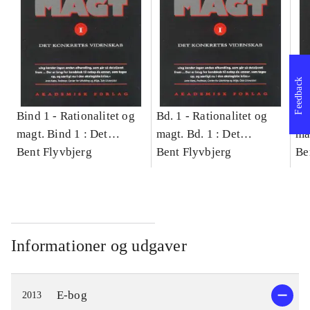
Feedback
Bind 1 -
Rationalitet og
Bd. 1 -
Rationalitet og
Bd
magt. Bind 1 : Det
magt. Bd. 1 : Det
ma
konkretes videnskab
Bent Flyvbjerg
konkretes videnskab
Bent Flyvbjerg
ko
Be
Informationer og udgaver
E-bog
2013