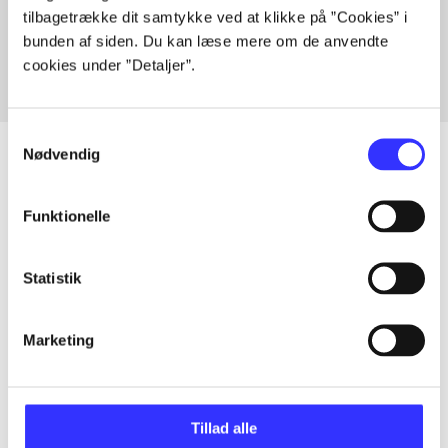
tilbagetrække dit samtykke ved at klikke på ”Cookies” i
Fra
bunden af siden. Du kan læse mere om de anvendte
cookies under ”Detaljer”.
Samtykkevalg
Nødvendig
Artikler
Funktionelle
Alle registrerede artikler fordelt på udgivelser
Statistik
...
Marketing
...
Tillad alle
...