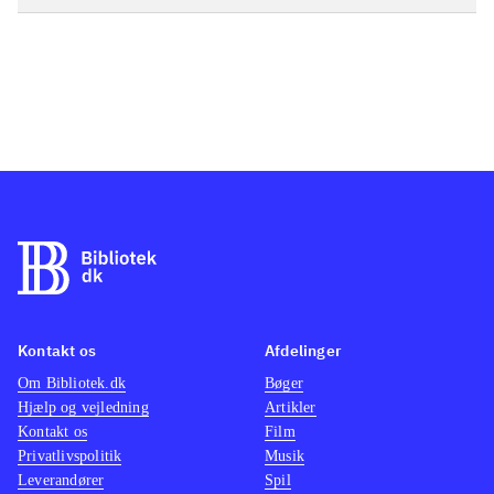
Kontakt os
Afdelinger
Om Bibliotek.dk
Bøger
Hjælp og vejledning
Artikler
Kontakt os
Film
Privatlivspolitik
Musik
Leverandører
Spil