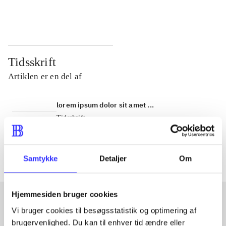
...
...
Tidsskrift
Artiklen er en del af
lorem ipsum dolor sit amet ...
Tidsskrift
Artiklerne i
handler ofte om
Samtykke
Detaljer
Om
Hjemmesiden bruger cookies
Vi bruger cookies til besøgsstatistik og optimering af
Artikler med samme emner
brugervenlighed. Du kan til enhver tid ændre eller