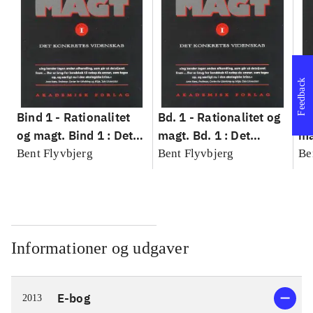
Feedback
Bind 1 -
Rationalitet
Bd. 1 -
Rationalitet og
Bd
og magt. Bind 1 : Det
magt. Bd. 1 : Det
ma
konkretes videnskab
konkretes videnskab
ko
Bent Flyvbjerg
Bent Flyvbjerg
Be
Informationer og udgaver
E-bog
2013