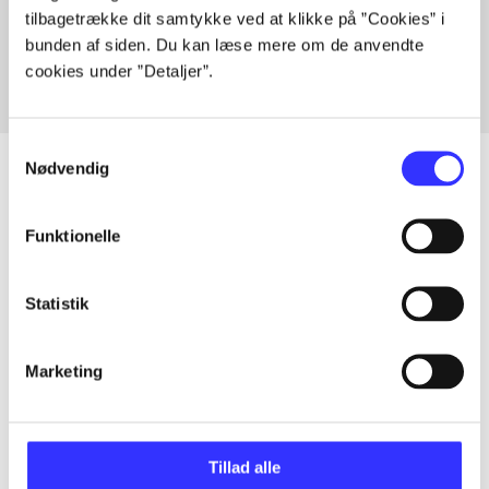
tilbagetrække dit samtykke ved at klikke på ”Cookies” i
Fra
bunden af siden. Du kan læse mere om de anvendte
cookies under ”Detaljer”.
Samtykkevalg
Nødvendig
Artikler
Funktionelle
Alle registrerede artikler fordelt på udgivelser
Statistik
...
Marketing
...
Tillad alle
...