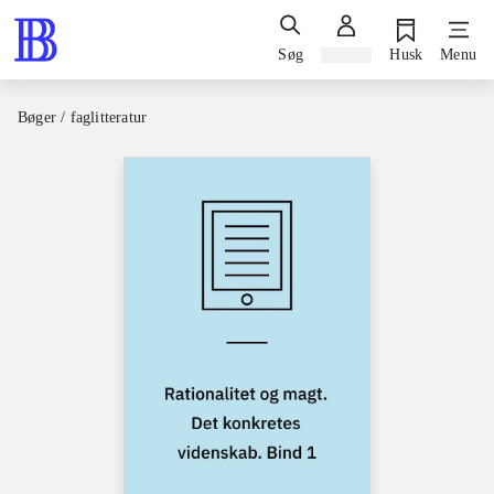
Søg
Log ind
Husk
Menu
Bøger / faglitteratur