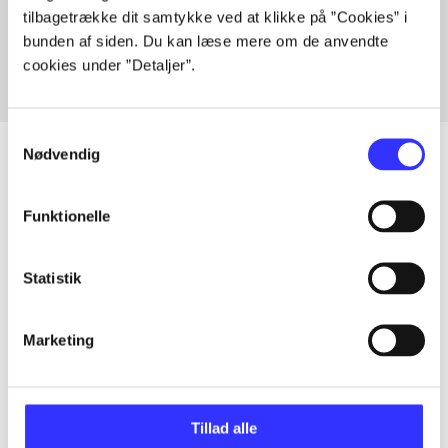
tilbagetrække dit samtykke ved at klikke på ”Cookies” i
Fra
bunden af siden. Du kan læse mere om de anvendte
cookies under ”Detaljer”.
Samtykkevalg
Nødvendig
Artikler
Funktionelle
Alle registrerede artikler fordelt på udgivelser
Statistik
...
Marketing
...
Tillad alle
...