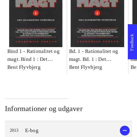
Feedback
Bind 1 -
Rationalitet og
Bd. 1 -
Rationalitet og
Bd
magt. Bind 1 : Det
magt. Bd. 1 : Det
ma
konkretes videnskab
Bent Flyvbjerg
konkretes videnskab
Bent Flyvbjerg
ko
Be
Informationer og udgaver
E-bog
2013