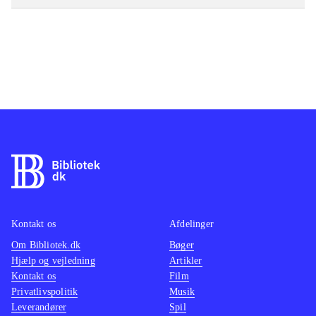
Kontakt os
Afdelinger
Om Bibliotek.dk
Bøger
Hjælp og vejledning
Artikler
Kontakt os
Film
Privatlivspolitik
Musik
Leverandører
Spil