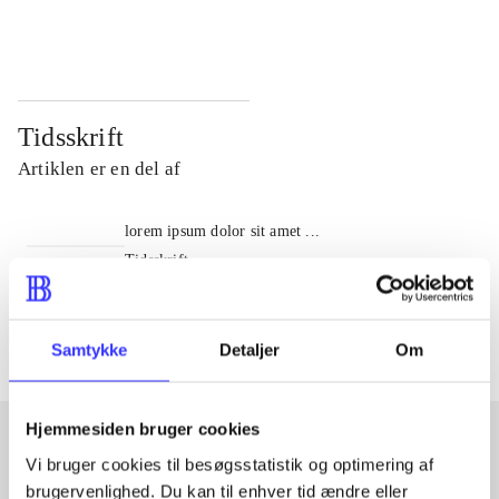
...
...
Tidsskrift
Artiklen er en del af
lorem ipsum dolor sit amet ...
Tidsskrift
Artiklerne i
handler ofte om
Samtykke
Detaljer
Om
Hjemmesiden bruger cookies
Vi bruger cookies til besøgsstatistik og optimering af
Artikler med samme emner
brugervenlighed. Du kan til enhver tid ændre eller