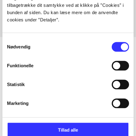
tilbagetrække dit samtykke ved at klikke på ”Cookies” i
Fra
bunden af siden. Du kan læse mere om de anvendte
cookies under ”Detaljer”.
Samtykkevalg
Nødvendig
Artikler
Funktionelle
Alle registrerede artikler fordelt på udgivelser
Statistik
...
Marketing
...
Tillad alle
...