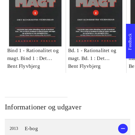
Feedback
Bind 1 -
Rationalitet og
Bd. 1 -
Rationalitet og
Bd
magt. Bind 1 : Det
magt. Bd. 1 : Det
ma
konkretes videnskab
Bent Flyvbjerg
konkretes videnskab
Bent Flyvbjerg
ko
Be
Informationer og udgaver
E-bog
2013