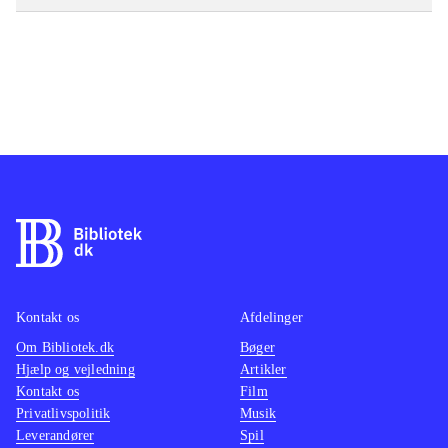
Kontakt os
Afdelinger
Om Bibliotek.dk
Bøger
Hjælp og vejledning
Artikler
Kontakt os
Film
Privatlivspolitik
Musik
Leverandører
Spil