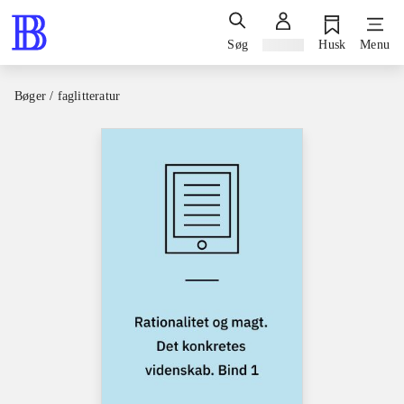
Søg
Log ind
Husk
Menu
Bøger / faglitteratur