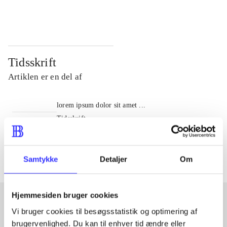
...
...
Tidsskrift
Artiklen er en del af
lorem ipsum dolor sit amet ...
Tidsskrift
Artiklerne i
handler ofte om
Samtykke
Detaljer
Om
Hjemmesiden bruger cookies
Vi bruger cookies til besøgsstatistik og optimering af
Artikler med samme emner
brugervenlighed. Du kan til enhver tid ændre eller