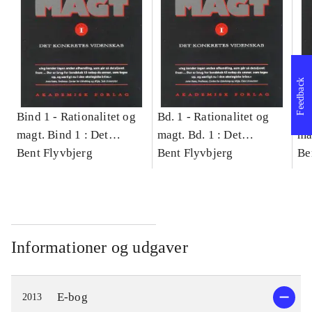
Feedback
Bind 1 -
Rationalitet og
Bd. 1 -
Rationalitet og
Bd
magt. Bind 1 : Det
magt. Bd. 1 : Det
ma
konkretes videnskab
Bent Flyvbjerg
konkretes videnskab
Bent Flyvbjerg
ko
Be
Informationer og udgaver
E-bog
2013