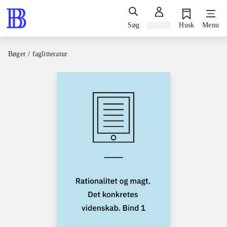
Søg
Log ind
Husk
Menu
Bøger / faglitteratur