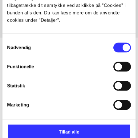
tilbagetrække dit samtykke ved at klikke på ”Cookies” i
Fra
bunden af siden. Du kan læse mere om de anvendte
cookies under ”Detaljer”.
Samtykkevalg
Nødvendig
Artikler
Funktionelle
Alle registrerede artikler fordelt på udgivelser
Statistik
...
Marketing
...
Tillad alle
...