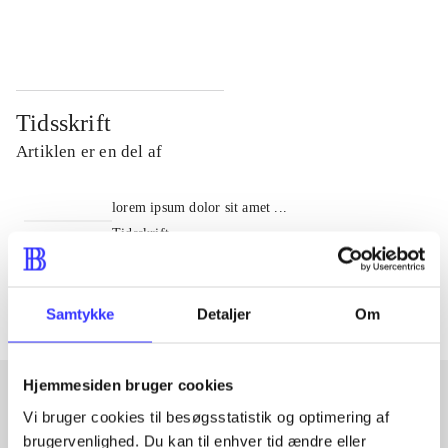
...
...
Tidsskrift
Artiklen er en del af
lorem ipsum dolor sit amet ...
Tidsskrift
Artiklerne i
handler ofte om
Samtykke
Detaljer
Om
Hjemmesiden bruger cookies
Vi bruger cookies til besøgsstatistik og optimering af
Artikler med samme emner
brugervenlighed. Du kan til enhver tid ændre eller