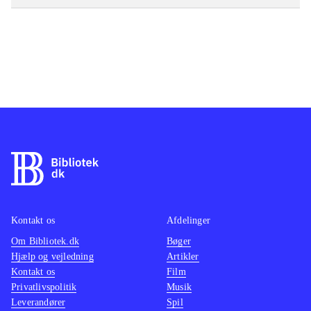
Kontakt os
Afdelinger
Om Bibliotek.dk
Bøger
Hjælp og vejledning
Artikler
Kontakt os
Film
Privatlivspolitik
Musik
Leverandører
Spil