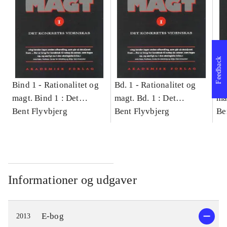
Feedback
Bind 1 -
Rationalitet og
Bd. 1 -
Rationalitet og
Bd
magt. Bind 1 : Det
magt. Bd. 1 : Det
ma
konkretes videnskab
Bent Flyvbjerg
konkretes videnskab
Bent Flyvbjerg
ko
Be
Informationer og udgaver
E-bog
2013