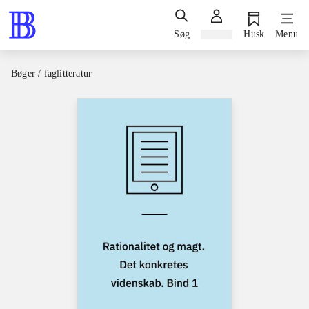
Søg
Log ind
Husk
Menu
Bøger / faglitteratur