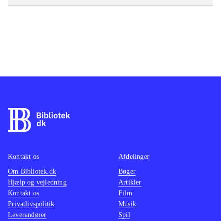
Kontakt os
Afdelinger
Om Bibliotek.dk
Bøger
Hjælp og vejledning
Artikler
Kontakt os
Film
Privatlivspolitik
Musik
Leverandører
Spil