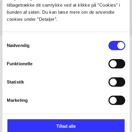
tilbagetrække dit samtykke ved at klikke på ”Cookies” i
Fra
bunden af siden. Du kan læse mere om de anvendte
cookies under ”Detaljer”.
Samtykkevalg
Nødvendig
Artikler
Funktionelle
Alle registrerede artikler fordelt på udgivelser
Statistik
...
Marketing
...
Tillad alle
...