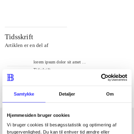
...
...
Tidsskrift
Artiklen er en del af
lorem ipsum dolor sit amet ...
Tidsskrift
Artiklerne i
handler ofte om
Samtykke
Detaljer
Om
Hjemmesiden bruger cookies
Vi bruger cookies til besøgsstatistik og optimering af
Artikler med samme emner
brugervenlighed. Du kan til enhver tid ændre eller