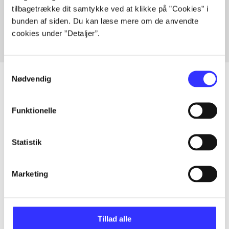
tilbagetrække dit samtykke ved at klikke på ”Cookies” i
Fra
bunden af siden. Du kan læse mere om de anvendte
cookies under ”Detaljer”.
Samtykkevalg
Nødvendig
Artikler
Funktionelle
Alle registrerede artikler fordelt på udgivelser
Statistik
...
Marketing
...
Tillad alle
...