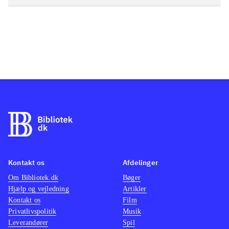
Kontakt os
Afdelinger
Om Bibliotek.dk
Bøger
Hjælp og vejledning
Artikler
Kontakt os
Film
Privatlivspolitik
Musik
Leverandører
Spil