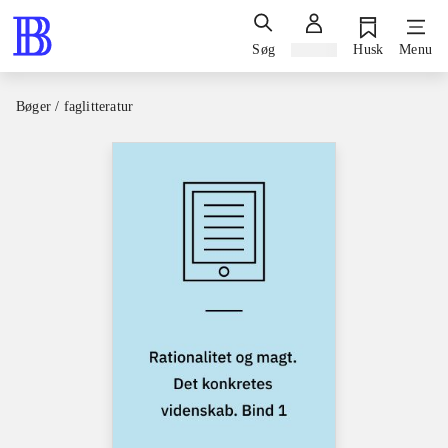
Søg
Log ind
Husk
Menu
Bøger / faglitteratur