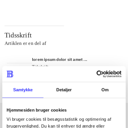
...
...
Tidsskrift
Artiklen er en del af
lorem ipsum dolor sit amet ...
Tidsskrift
Artiklerne i
handler ofte om
Samtykke
Detaljer
Om
Hjemmesiden bruger cookies
Vi bruger cookies til besøgsstatistik og optimering af
Artikler med samme emner
brugervenlighed. Du kan til enhver tid ændre eller