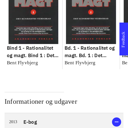
Feedback
Bind 1 -
Rationalitet
Bd. 1 -
Rationalitet og
Bd
og magt. Bind 1 : Det
magt. Bd. 1 : Det
ma
konkretes videnskab
konkretes videnskab
ko
Bent Flyvbjerg
Bent Flyvbjerg
Be
Informationer og udgaver
E-bog
2013