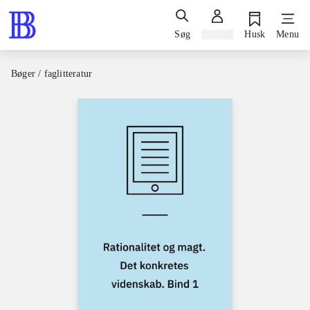
Søg
Log ind
Husk
Menu
Bøger / faglitteratur