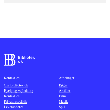
Kontakt os
Afdelinger
Om Bibliotek.dk
Bøger
Hjælp og vejledning
Artikler
Kontakt os
Film
Privatlivspolitik
Musik
Leverandører
Spil