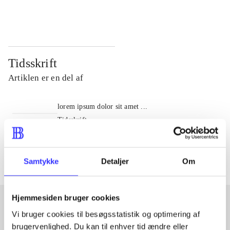
...
...
Tidsskrift
Artiklen er en del af
lorem ipsum dolor sit amet ...
Tidsskrift
Artiklerne i
handler ofte om
Samtykke
Detaljer
Om
Hjemmesiden bruger cookies
Vi bruger cookies til besøgsstatistik og optimering af
Artikler med samme emner
brugervenlighed. Du kan til enhver tid ændre eller