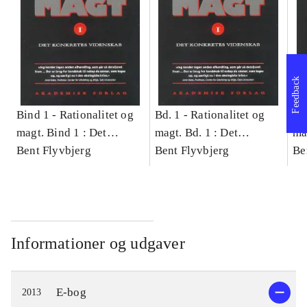
Feedback
Bind 1 -
Rationalitet og
Bd. 1 -
Rationalitet og
Bd
magt. Bind 1 : Det
magt. Bd. 1 : Det
ma
konkretes videnskab
Bent Flyvbjerg
konkretes videnskab
Bent Flyvbjerg
ko
Be
Informationer og udgaver
E-bog
2013