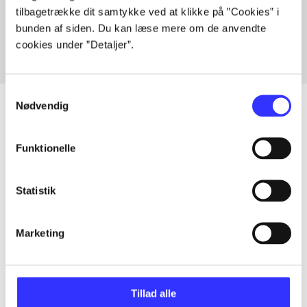
tilbagetrække dit samtykke ved at klikke på ”Cookies” i
Fra
bunden af siden. Du kan læse mere om de anvendte
cookies under ”Detaljer”.
Samtykkevalg
Nødvendig
Artikler
Funktionelle
Alle registrerede artikler fordelt på udgivelser
Statistik
...
Marketing
...
Tillad alle
...