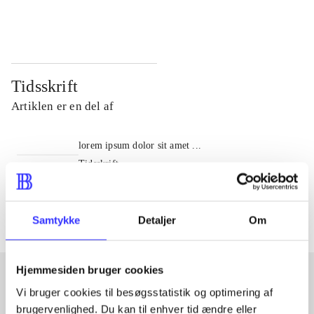
...
...
Tidsskrift
Artiklen er en del af
lorem ipsum dolor sit amet ...
Tidsskrift
Artiklerne i
handler ofte om
Samtykke
Detaljer
Om
Hjemmesiden bruger cookies
Vi bruger cookies til besøgsstatistik og optimering af
Artikler med samme emner
brugervenlighed. Du kan til enhver tid ændre eller