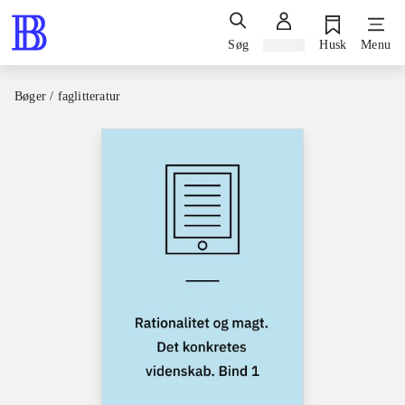
Søg
Log ind
Husk
Menu
Bøger / faglitteratur