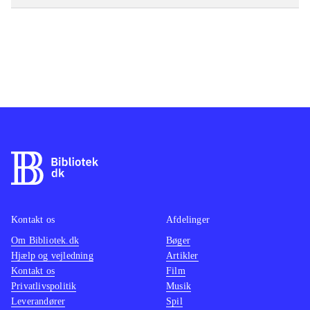
Kontakt os
Afdelinger
Om Bibliotek.dk
Bøger
Hjælp og vejledning
Artikler
Kontakt os
Film
Privatlivspolitik
Musik
Leverandører
Spil