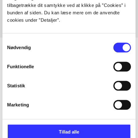
tilbagetrække dit samtykke ved at klikke på ”Cookies” i
Fra
bunden af siden. Du kan læse mere om de anvendte
cookies under ”Detaljer”.
Samtykkevalg
Nødvendig
Artikler
Funktionelle
Alle registrerede artikler fordelt på udgivelser
Statistik
...
Marketing
...
Tillad alle
...