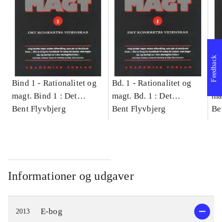
Feedback
Bind 1 -
Rationalitet og
Bd. 1 -
Rationalitet og
Bd
magt. Bind 1 : Det
magt. Bd. 1 : Det
ma
konkretes videnskab
Bent Flyvbjerg
konkretes videnskab
Bent Flyvbjerg
ko
Be
Informationer og udgaver
E-bog
2013