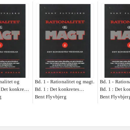
nalitet og
Bd. 1 -
Rationalitet og magt.
Bd. 1 -
Rationa
 Det konkretes
Bd. 1 : Det konkretes
Bd. 1 : Det ko
g
videnskab
Bent Flyvbjerg
videnskab
Bent Flyvbjer