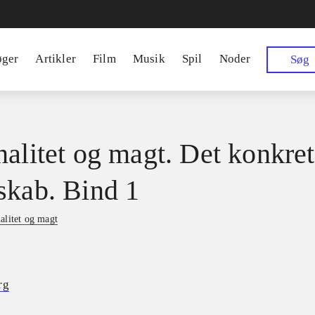
øger
Artikler
Film
Musik
Spil
Noder
Søg
nalitet og magt. Det konkre
skab. Bind 1
alitet og magt
rg