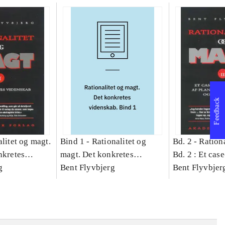
Feedback
litet og magt.
Bind 1 -
Rationalitet og
Bd. 2 -
Rationa
nkretes
magt. Det konkretes
Bd. 2 : Et cas
g
videnskab. Bind 1
Bent Flyvbjerg
studie af plan
Bent Flyvbjer
politik og mod