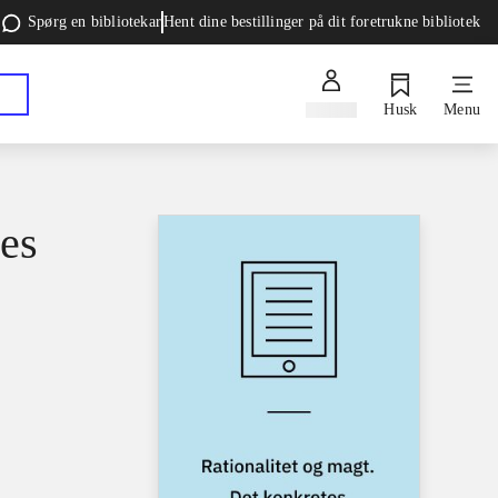
Spørg en bibliotekar
Hent dine bestillinger på dit foretrukne bibliotek
Log ind
Husk
Menu
tes