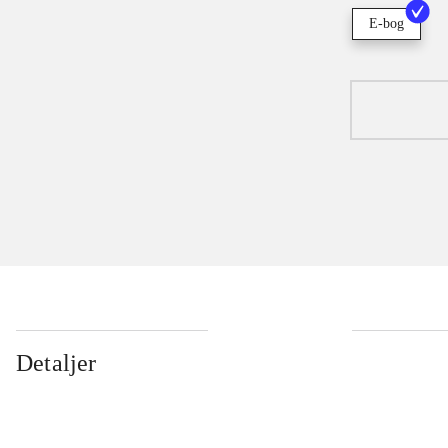
E-bog
Detaljer
...
...
...