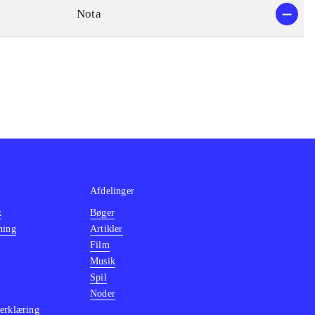
Nota
Afdelinger
k
Bøger
ning
Artikler
Film
Musik
Spil
Noder
erklæring