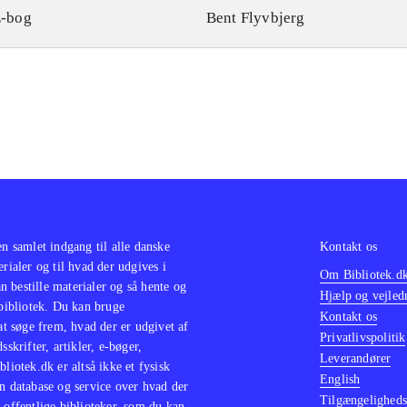
-bog
Bent Flyvbjerg
en samlet indgang til alle danske
Kontakt os
erialer og til hvad der udgives i
Om Bibliotek.d
 bestille materialer og så hente og
Hjælp og vejled
 bibliotek. Du kan bruge
Kontakt os
 at søge frem, hvad der er udgivet af
Privatlivspolitik
sskrifter, artikler, e-bøger,
Leverandører
bliotek.dk er altså ikke et fysisk
English
n database og service over hvad der
Tilgængeligheds
 offentlige biblioteker, som du kan