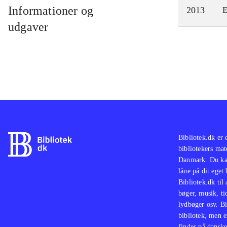
Informationer og
2013
E
udgaver
Bibliotek.dk er 
bibliotekers mat
Danmark. Du kan
låne på dit eget
Bibliotek.dk til
bøger, musik, tid
lydbøger osv. Bi
bibliotek, men e
findes på danske