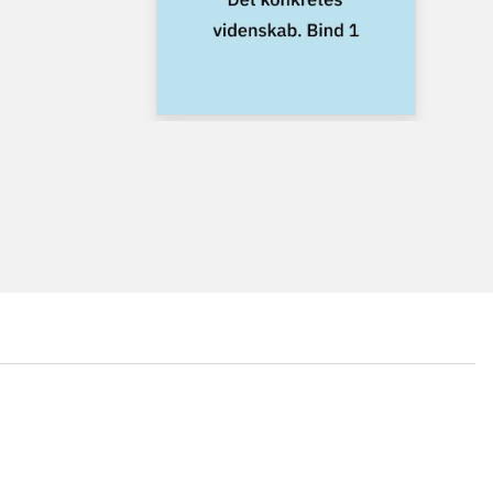
...
...