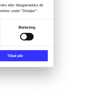
dre eller tilbagetrække dit
okies under ”Detaljer”.
Marketing
Tillad alle