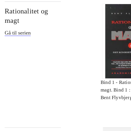
Rationalitet og
magt
Gå til serien
Bind 1 -
Ratio
magt. Bind 1 :
videnskab
Bent Flyvbjer