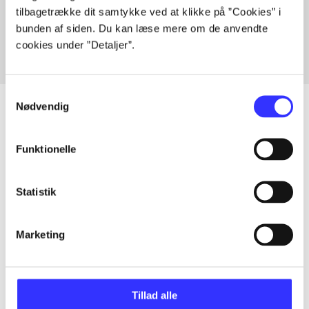
tilbagetrække dit samtykke ved at klikke på ”Cookies” i
Fra
bunden af siden. Du kan læse mere om de anvendte
cookies under ”Detaljer”.
Samtykkevalg
Nødvendig
Artikler
Funktionelle
Alle registrerede artikler fordelt på udgivelser
Statistik
...
Marketing
...
Tillad alle
...