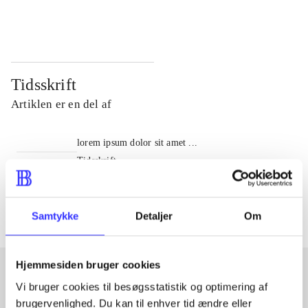
...
...
Tidsskrift
Artiklen er en del af
lorem ipsum dolor sit amet ...
Tidsskrift
Artiklerne i
handler ofte om
Samtykke
Detaljer
Om
Hjemmesiden bruger cookies
Vi bruger cookies til besøgsstatistik og optimering af
Artikler med samme emner
brugervenlighed. Du kan til enhver tid ændre eller