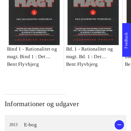
Feedback
Bind 1 -
Rationalitet og
Bd. 1 -
Rationalitet og
Bd
magt. Bind 1 : Det
magt. Bd. 1 : Det
ma
konkretes videnskab
Bent Flyvbjerg
konkretes videnskab
Bent Flyvbjerg
ko
Be
Informationer og udgaver
E-bog
2013