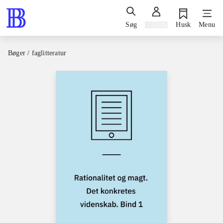
Søg
Log ind
Husk
Menu
Bøger / faglitteratur