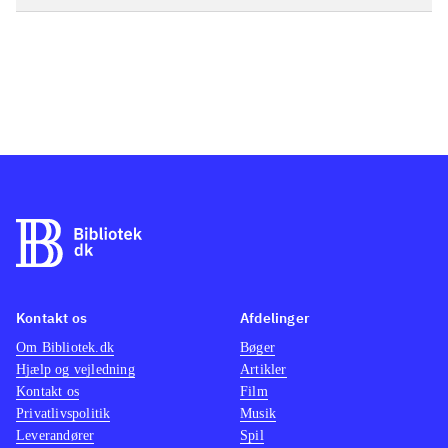
Kontakt os
Afdelinger
Om Bibliotek.dk
Bøger
Hjælp og vejledning
Artikler
Kontakt os
Film
Privatlivspolitik
Musik
Leverandører
Spil