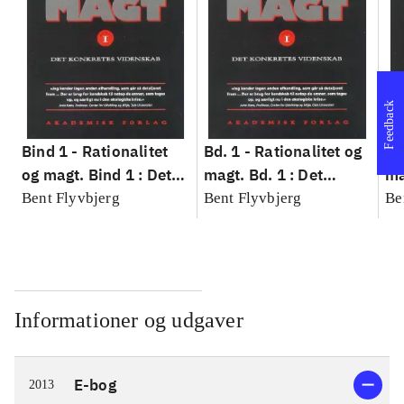
Feedback
Bind 1 -
Rationalitet
Bd. 1 -
Rationalitet og
Bd
og magt. Bind 1 : Det
magt. Bd. 1 : Det
ma
konkretes videnskab
konkretes videnskab
ko
Bent Flyvbjerg
Bent Flyvbjerg
Be
Informationer og udgaver
E-bog
2013