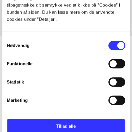
tilbagetrække dit samtykke ved at klikke på ”Cookies” i
Fra
bunden af siden. Du kan læse mere om de anvendte
cookies under ”Detaljer”.
Samtykkevalg
Nødvendig
Artikler
Funktionelle
Alle registrerede artikler fordelt på udgivelser
Statistik
...
Marketing
...
Tillad alle
...