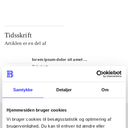
...
...
Tidsskrift
Artiklen er en del af
lorem ipsum dolor sit amet ...
Tidsskrift
Artiklerne i
handler ofte om
Samtykke
Detaljer
Om
Hjemmesiden bruger cookies
Vi bruger cookies til besøgsstatistik og optimering af
Artikler med samme emner
brugervenlighed. Du kan til enhver tid ændre eller