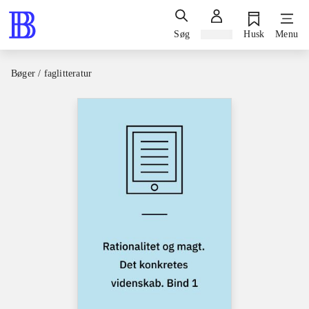
Søg
Log ind
Husk
Menu
Bøger / faglitteratur