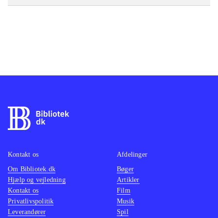
Kontakt os
Afdelinger
Om Bibliotek.dk
Bøger
Hjælp og vejledning
Artikler
Kontakt os
Film
Privatlivspolitik
Musik
Leverandører
Spil