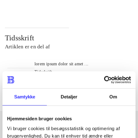
...
...
Tidsskrift
Artiklen er en del af
lorem ipsum dolor sit amet ...
Tidsskrift
Artiklerne i
handler ofte om
Samtykke
Detaljer
Om
Hjemmesiden bruger cookies
Vi bruger cookies til besøgsstatistik og optimering af
Artikler med samme emner
brugervenlighed. Du kan til enhver tid ændre eller