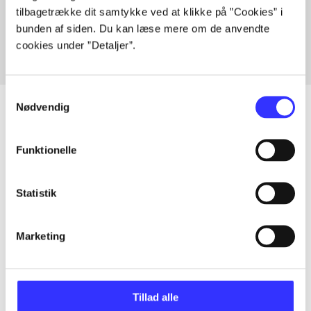
tilbagetrække dit samtykke ved at klikke på ”Cookies” i
Fra
bunden af siden. Du kan læse mere om de anvendte
cookies under ”Detaljer”.
Samtykkevalg
Nødvendig
Artikler
Funktionelle
Alle registrerede artikler fordelt på udgivelser
Statistik
...
Marketing
...
Tillad alle
...