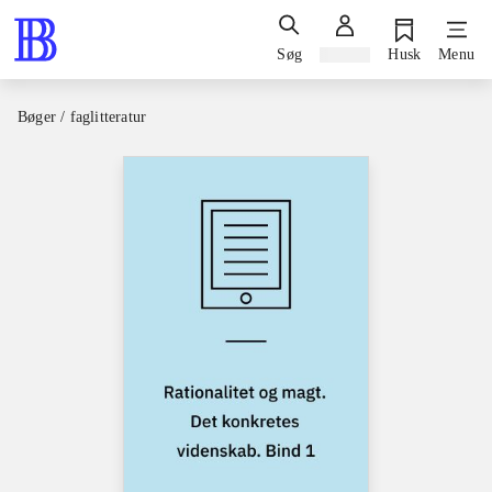
Søg
Log ind
Husk
Menu
Bøger / faglitteratur