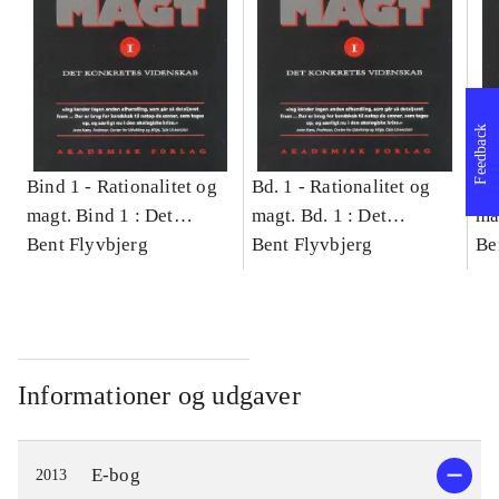
Feedback
Bind 1 -
Rationalitet og
Bd. 1 -
Rationalitet og
Bd
magt. Bind 1 : Det
magt. Bd. 1 : Det
ma
konkretes videnskab
Bent Flyvbjerg
konkretes videnskab
Bent Flyvbjerg
ko
Be
Informationer og udgaver
E-bog
2013