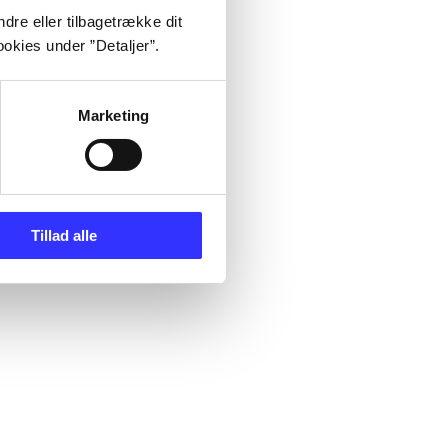
dre eller tilbagetrække dit
okies under ”Detaljer”.
Marketing
Tillad alle