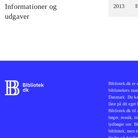
Informationer og
2013
E
udgaver
Bibliotek.dk er 
bibliotekers mat
Danmark. Du kan
låne på dit eget
Bibliotek.dk til
bøger, musik, tid
lydbøger osv. Bi
bibliotek, men e
findes på danske