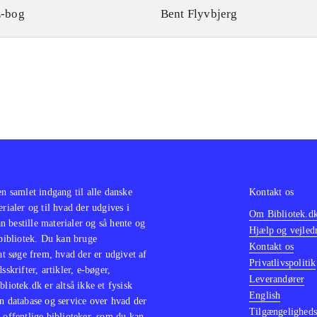
-bog
Bent Flyvbjerg
en samlet indgang til alle danske
Kontakt os
erialer og til hvad der udgives i
Om Bibliotek.d
 bestille materialer og så hente og
Hjælp og vejled
 bibliotek. Du kan bruge
Kontakt os
 at søge frem, hvad der er udgivet af
Privatlivspolitik
sskrifter, artikler, e-bøger,
Leverandører
bliotek.dk er altså ikke et fysisk
English
n database og service over hvad der
Tilgængeligheds
 offentlige biblioteker, som du kan