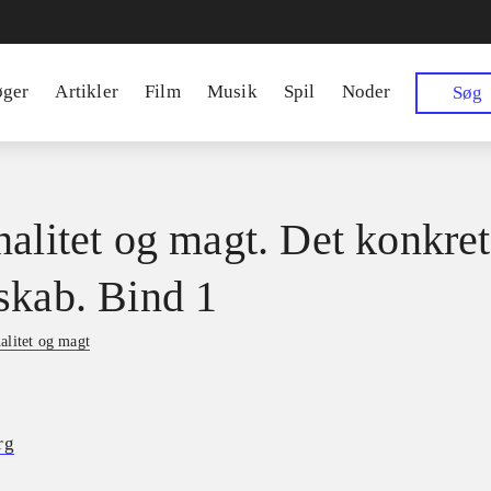
øger
Artikler
Film
Musik
Spil
Noder
Søg
nalitet og magt. Det konkre
skab. Bind 1
alitet og magt
rg