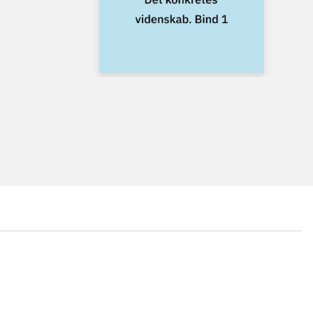
...
...