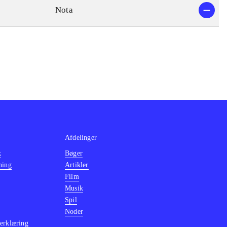
Nota
Afdelinger
k
Bøger
ning
Artikler
Film
Musik
Spil
Noder
erklæring