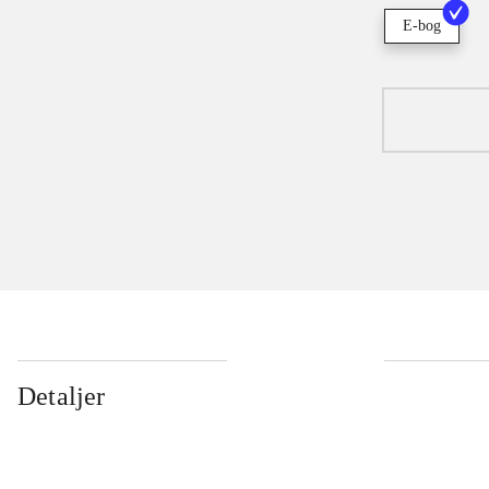
E-bog
Detaljer
...
...
...