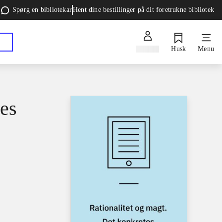
Spørg en bibliotekar
Hent dine bestillinger på dit foretrukne bibliotek
Log ind
Husk
Menu
tes