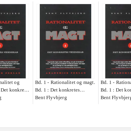
nalitet og
Bd. 1 -
Rationalitet og magt.
Bd. 1 -
Rationa
 Det konkretes
Bd. 1 : Det konkretes
Bd. 1 : Det ko
g
videnskab
Bent Flyvbjerg
videnskab
Bent Flyvbjer