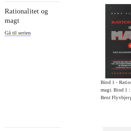
Rationalitet og
magt
Gå til serien
Bind 1 -
Ratio
magt. Bind 1 :
videnskab
Bent Flyvbjer