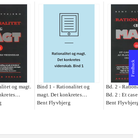
Feedback
litet og magt.
Bind 1 -
Rationalitet og
Bd. 2 -
Rationa
nkretes
magt. Det konkretes
Bd. 2 : Et cas
g
videnskab. Bind 1
Bent Flyvbjerg
studie af plan
Bent Flyvbjer
politik og mod