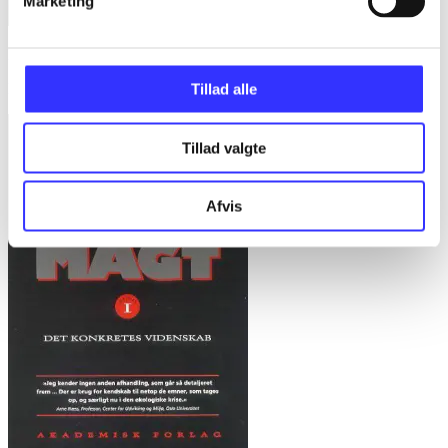
Marketing
Bd. 1 -
Rationalitet og magt. Bd. 1 : Det konkretes videnskab
Bent Flyvbjerg
Tillad alle
Tillad valgte
Afvis