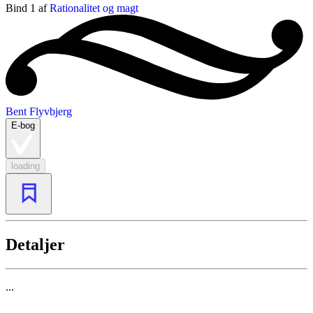
Bind 1 af
Rationalitet og magt
Bent Flyvbjerg
E-bog
loading
Detaljer
...
...