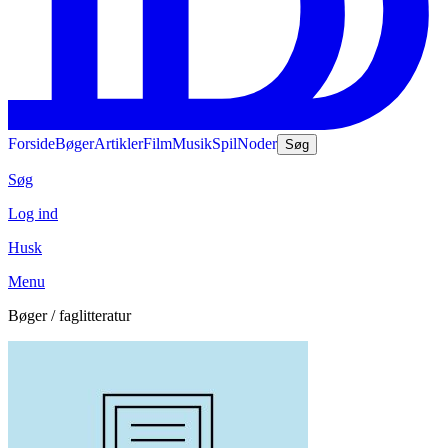
Forside
Bøger
Artikler
Film
Musik
Spil
Noder
Søg
Søg
Log ind
Husk
Menu
Bøger / faglitteratur