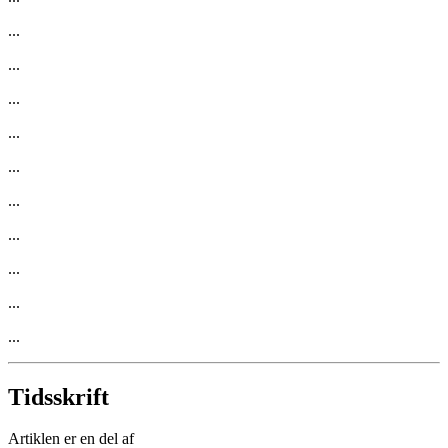
...
...
...
...
...
...
...
...
...
...
Tidsskrift
Artiklen er en del af