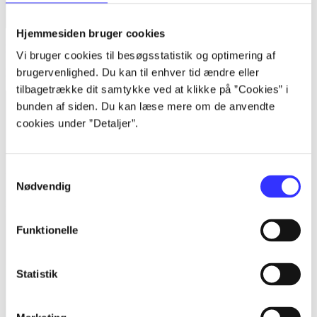
Hjemmesiden bruger cookies
Bind 1 -
Rationalitet og magt. Bind 1 : Det konkretes videnskab
Vi bruger cookies til besøgsstatistik og optimering af
Bent Flyvbjerg
brugervenlighed. Du kan til enhver tid ændre eller
tilbagetrække dit samtykke ved at klikke på ”Cookies” i
bunden af siden. Du kan læse mere om de anvendte
cookies under ”Detaljer”.
Samtykkevalg
Nødvendig
Funktionelle
Statistik