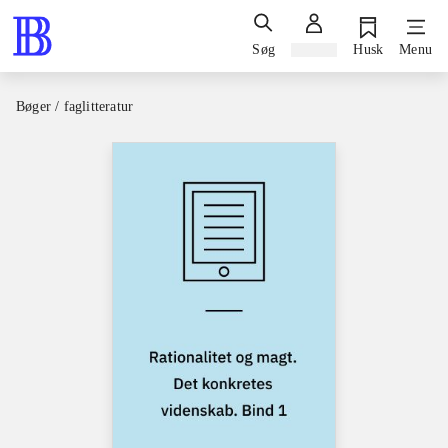
Søg
Log ind
Husk
Menu
Bøger / faglitteratur