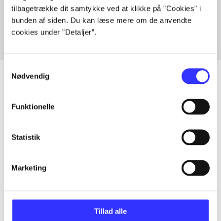
tilbagetrække dit samtykke ved at klikke på ”Cookies” i
Fra
bunden af siden. Du kan læse mere om de anvendte
cookies under ”Detaljer”.
Samtykkevalg
Nødvendig
Artikler
Funktionelle
Alle registrerede artikler fordelt på udgivelser
Statistik
...
Marketing
...
Tillad alle
...