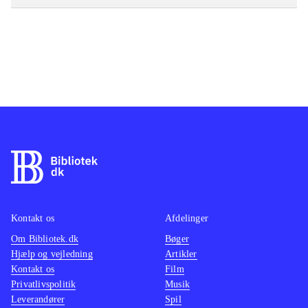
Kontakt os
Afdelinger
Om Bibliotek.dk
Bøger
Hjælp og vejledning
Artikler
Kontakt os
Film
Privatlivspolitik
Musik
Leverandører
Spil