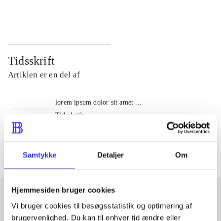
...
...
Tidsskrift
Artiklen er en del af
lorem ipsum dolor sit amet ...
Tidsskrift
Artiklerne i
handler ofte om
Samtykke
Detaljer
Om
Hjemmesiden bruger cookies
Vi bruger cookies til besøgsstatistik og optimering af
Artikler med samme emner
brugervenlighed. Du kan til enhver tid ændre eller