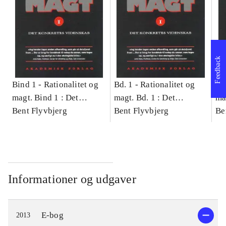
Feedback
Bind 1 -
Rationalitet og
Bd. 1 -
Rationalitet og
Bd
magt. Bind 1 : Det
magt. Bd. 1 : Det
ma
konkretes videnskab
Bent Flyvbjerg
konkretes videnskab
Bent Flyvbjerg
ko
Be
Informationer og udgaver
E-bog
2013