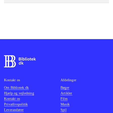
Kontakt os
Afdelinger
Om Bibliotek.dk
Bøger
Hjælp og vejledning
Artikler
Kontakt os
Film
Privatlivspolitik
Musik
Leverandører
Spil