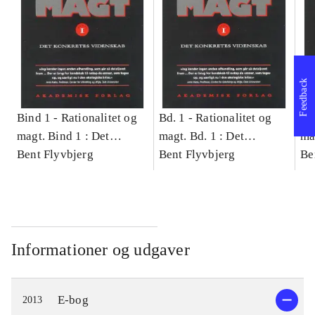
Feedback
Bind 1 -
Rationalitet og
Bd. 1 -
Rationalitet og
Bd
magt. Bind 1 : Det
magt. Bd. 1 : Det
ma
konkretes videnskab
Bent Flyvbjerg
konkretes videnskab
Bent Flyvbjerg
ko
Be
Informationer og udgaver
E-bog
2013