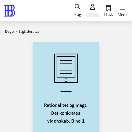
Søg
Log ind
Husk
Menu
Bøger / faglitteratur