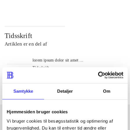
...
...
Tidsskrift
Artiklen er en del af
lorem ipsum dolor sit amet ...
Tidsskrift
Artiklerne i
handler ofte om
Samtykke
Detaljer
Om
Hjemmesiden bruger cookies
Vi bruger cookies til besøgsstatistik og optimering af
Artikler med samme emner
brugervenlighed. Du kan til enhver tid ændre eller