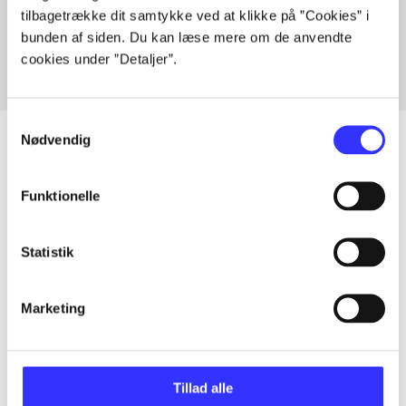
tilbagetrække dit samtykke ved at klikke på ”Cookies” i
Fra
bunden af siden. Du kan læse mere om de anvendte
cookies under ”Detaljer”.
Samtykkevalg
Nødvendig
Artikler
Funktionelle
Alle registrerede artikler fordelt på udgivelser
Statistik
...
Marketing
...
Tillad alle
...