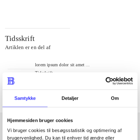
...
...
Tidsskrift
Artiklen er en del af
lorem ipsum dolor sit amet ...
Tidsskrift
Artiklerne i
handler ofte om
Samtykke
Detaljer
Om
Hjemmesiden bruger cookies
Vi bruger cookies til besøgsstatistik og optimering af
Artikler med samme emner
brugervenlighed. Du kan til enhver tid ændre eller