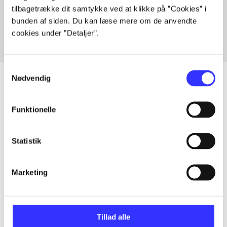
tilbagetrække dit samtykke ved at klikke på ”Cookies” i
Fra
bunden af siden. Du kan læse mere om de anvendte
cookies under ”Detaljer”.
Samtykkevalg
Nødvendig
Artikler
Funktionelle
Alle registrerede artikler fordelt på udgivelser
Statistik
...
Marketing
...
Tillad alle
...