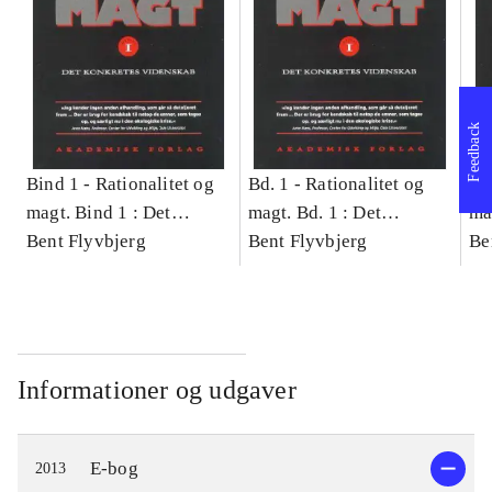
Feedback
Bind 1 -
Rationalitet og
Bd. 1 -
Rationalitet og
Bd
magt. Bind 1 : Det
magt. Bd. 1 : Det
ma
konkretes videnskab
Bent Flyvbjerg
konkretes videnskab
Bent Flyvbjerg
ko
Be
Informationer og udgaver
E-bog
2013