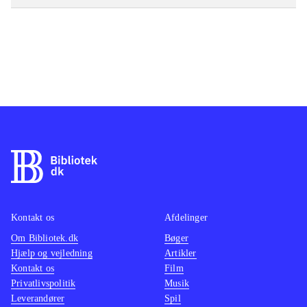
Kontakt os
Afdelinger
Om Bibliotek.dk
Bøger
Hjælp og vejledning
Artikler
Kontakt os
Film
Privatlivspolitik
Musik
Leverandører
Spil