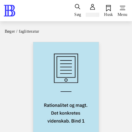
Søg
Log ind
Husk
Menu
Bøger / faglitteratur