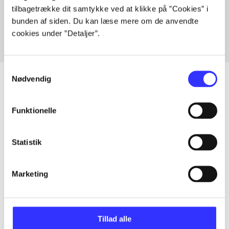
tilbagetrække dit samtykke ved at klikke på ”Cookies” i
Fra
bunden af siden. Du kan læse mere om de anvendte
cookies under ”Detaljer”.
Samtykkevalg
Nødvendig
Artikler
Funktionelle
Alle registrerede artikler fordelt på udgivelser
Statistik
...
Marketing
...
Tillad alle
...