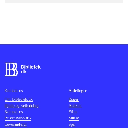
Kontakt os
Afdelinger
Om Bibliotek.dk
Bøger
Hjælp og vejledning
Artikler
Kontakt os
Film
Privatlivspolitik
Musik
Leverandører
Spil