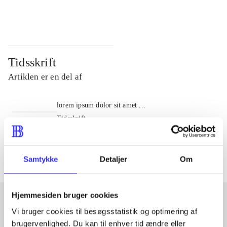
...
...
Tidsskrift
Artiklen er en del af
lorem ipsum dolor sit amet ...
Tidsskrift
Artiklerne i
handler ofte om
Samtykke
Detaljer
Om
Hjemmesiden bruger cookies
Vi bruger cookies til besøgsstatistik og optimering af
Artikler med samme emner
brugervenlighed. Du kan til enhver tid ændre eller