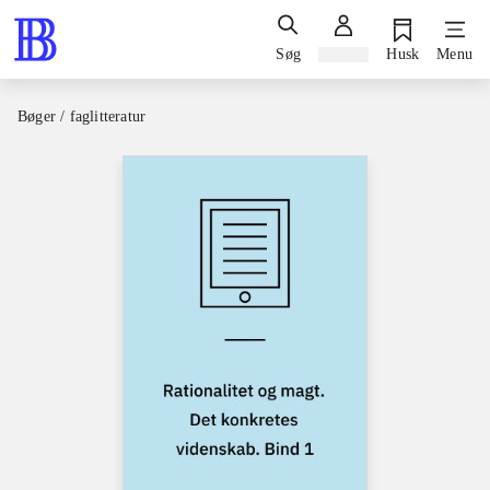
Søg
Log ind
Husk
Menu
Bøger / faglitteratur