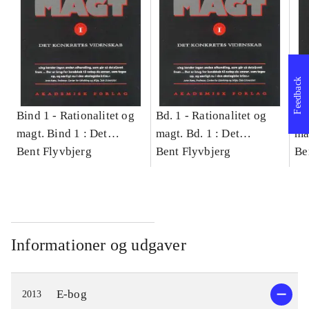
Feedback
Bind 1 -
Rationalitet og
Bd. 1 -
Rationalitet og
Bd
magt. Bind 1 : Det
magt. Bd. 1 : Det
ma
konkretes videnskab
Bent Flyvbjerg
konkretes videnskab
Bent Flyvbjerg
ko
Be
Informationer og udgaver
E-bog
2013