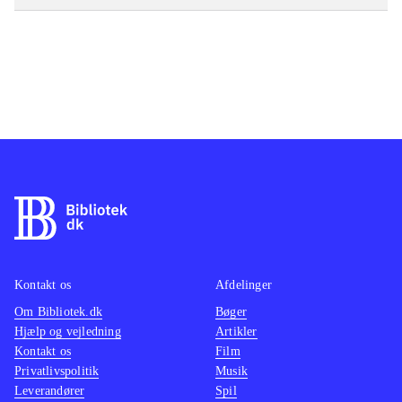
Kontakt os
Afdelinger
Om Bibliotek.dk
Bøger
Hjælp og vejledning
Artikler
Kontakt os
Film
Privatlivspolitik
Musik
Leverandører
Spil