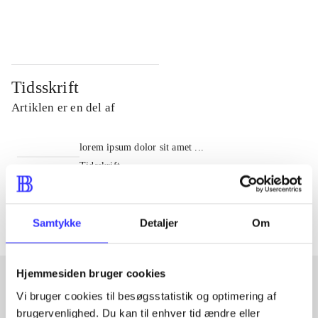
...
...
Tidsskrift
Artiklen er en del af
lorem ipsum dolor sit amet ...
Tidsskrift
Artiklerne i
handler ofte om
Samtykke
Detaljer
Om
Hjemmesiden bruger cookies
Vi bruger cookies til besøgsstatistik og optimering af
Artikler med samme emner
brugervenlighed. Du kan til enhver tid ændre eller