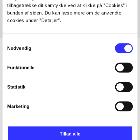
tilbagetrække dit samtykke ved at klikke på ”Cookies” i
Fra
bunden af siden. Du kan læse mere om de anvendte
cookies under ”Detaljer”.
Samtykkevalg
Nødvendig
Artikler
Funktionelle
Alle registrerede artikler fordelt på udgivelser
Statistik
...
Marketing
...
Tillad alle
...