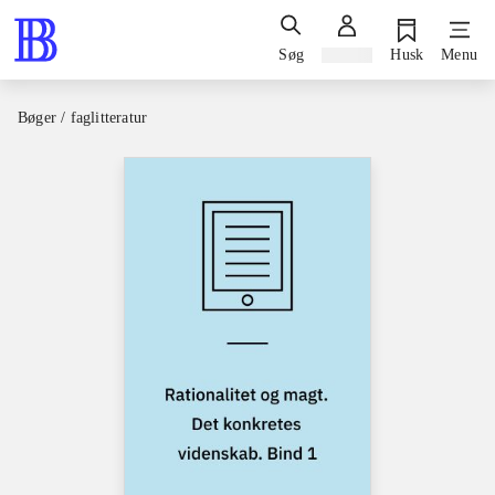
Søg
Log ind
Husk
Menu
Bøger / faglitteratur