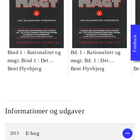
Feedback
Bind 1 -
Rationalitet og
Bd. 1 -
Rationalitet og
Bd
magt. Bind 1 : Det
magt. Bd. 1 : Det
ma
konkretes videnskab
Bent Flyvbjerg
konkretes videnskab
Bent Flyvbjerg
ko
Be
Informationer og udgaver
E-bog
2013