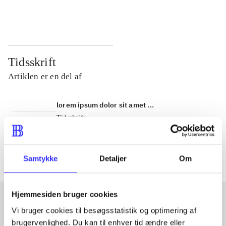
...
...
Tidsskrift
Artiklen er en del af
lorem ipsum dolor sit amet ...
Tidsskrift
Artiklerne i
handler ofte om
Samtykke
Detaljer
Om
Hjemmesiden bruger cookies
Vi bruger cookies til besøgsstatistik og optimering af
Artikler med samme emner
brugervenlighed. Du kan til enhver tid ændre eller