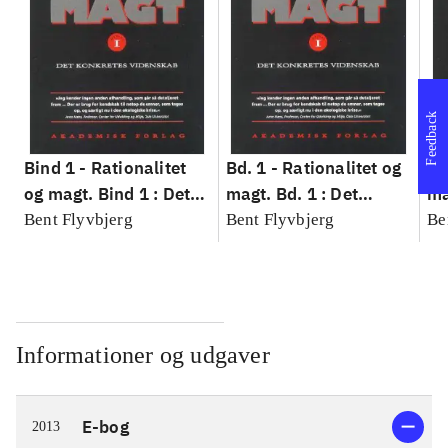
Feedback
Bind 1 -
Rationalitet
Bd. 1 -
Rationalitet og
Bd
og magt. Bind 1 : Det
magt. Bd. 1 : Det
ma
konkretes videnskab
konkretes videnskab
ko
Bent Flyvbjerg
Bent Flyvbjerg
Be
Informationer og udgaver
E-bog
2013