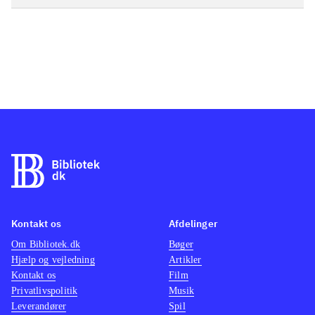
Kontakt os
Afdelinger
Om Bibliotek.dk
Bøger
Hjælp og vejledning
Artikler
Kontakt os
Film
Privatlivspolitik
Musik
Leverandører
Spil