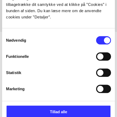
tilbagetrække dit samtykke ved at klikke på ”Cookies” i
Fra
bunden af siden. Du kan læse mere om de anvendte
cookies under ”Detaljer”.
Samtykkevalg
Nødvendig
Artikler
Funktionelle
Alle registrerede artikler fordelt på udgivelser
Statistik
...
Marketing
...
Tillad alle
...