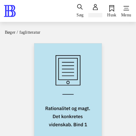
Søg
Log ind
Husk
Menu
Bøger / faglitteratur