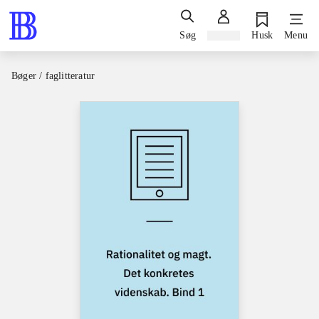
Søg
Log ind
Husk
Menu
Bøger / faglitteratur