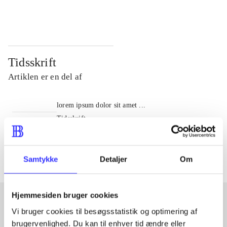
...
...
Tidsskrift
Artiklen er en del af
lorem ipsum dolor sit amet ...
Tidsskrift
Artiklerne i
handler ofte om
Samtykke
Detaljer
Om
Hjemmesiden bruger cookies
Vi bruger cookies til besøgsstatistik og optimering af
Artikler med samme emner
brugervenlighed. Du kan til enhver tid ændre eller