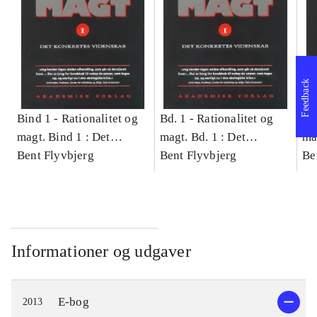
Feedback
Bind 1 -
Rationalitet og
Bd. 1 -
Rationalitet og
Bd
magt. Bind 1 : Det
magt. Bd. 1 : Det
ma
konkretes videnskab
Bent Flyvbjerg
konkretes videnskab
Bent Flyvbjerg
ko
Be
Informationer og udgaver
E-bog
2013