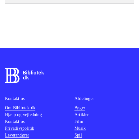
Kontakt os
Afdelinger
Om Bibliotek.dk
Bøger
Hjælp og vejledning
Artikler
Kontakt os
Film
Privatlivspolitik
Musik
Leverandører
Spil