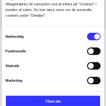
tilbagetrække dit samtykke ved at klikke på ”Cookies” i
Fra
bunden af siden. Du kan læse mere om de anvendte
cookies under ”Detaljer”.
Samtykkevalg
Nødvendig
Artikler
Funktionelle
Alle registrerede artikler fordelt på udgivelser
Statistik
...
Marketing
...
Tillad alle
...