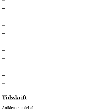
...
...
...
...
...
...
...
...
...
...
Tidsskrift
Artiklen er en del af