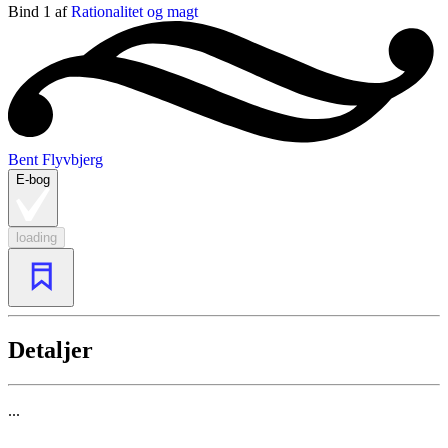
Bind 1 af
Rationalitet og magt
Bent Flyvbjerg
E-bog
loading
Detaljer
...
...