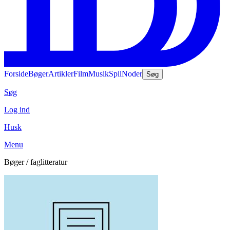
Forside
Bøger
Artikler
Film
Musik
Spil
Noder
Søg
Søg
Log ind
Husk
Menu
Bøger / faglitteratur