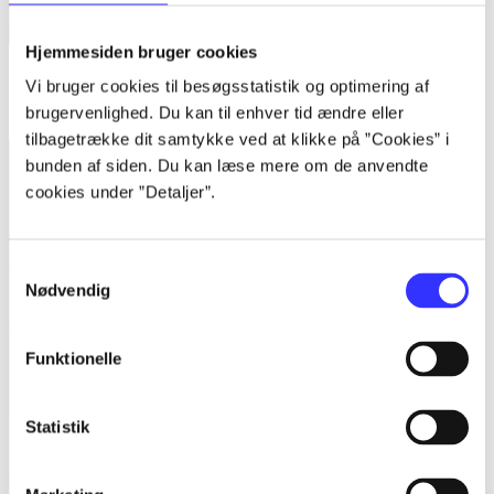
Hjemmesiden bruger cookies
Bind 1 -
Rationalitet og magt. Bind 1 : Det konkretes videnskab
Vi bruger cookies til besøgsstatistik og optimering af
Bent Flyvbjerg
brugervenlighed. Du kan til enhver tid ændre eller
tilbagetrække dit samtykke ved at klikke på ”Cookies” i
bunden af siden. Du kan læse mere om de anvendte
cookies under ”Detaljer”.
Samtykkevalg
Nødvendig
Funktionelle
Statistik