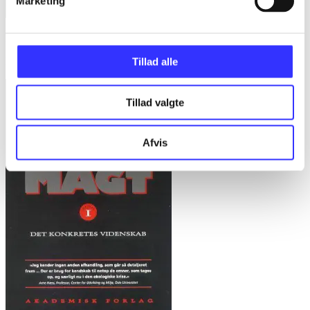
Marketing
Bd. 1 -
Rationalitet og magt. Bd. 1 : Det konkretes videnskab
Bent Flyvbjerg
Tillad alle
Tillad valgte
Afvis