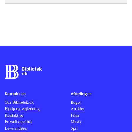
Kontakt os
Afdelinger
Om Bibliotek.dk
Bøger
Hjælp og vejledning
Artikler
Kontakt os
Film
Privatlivspolitik
Musik
Leverandører
Spil