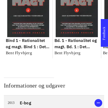
Feedback
Bind 1 -
Rationalitet
Bd. 1 -
Rationalitet og
Bd
og magt. Bind 1 : Det
magt. Bd. 1 : Det
ma
konkretes videnskab
konkretes videnskab
ko
Bent Flyvbjerg
Bent Flyvbjerg
Be
Informationer og udgaver
E-bog
2013