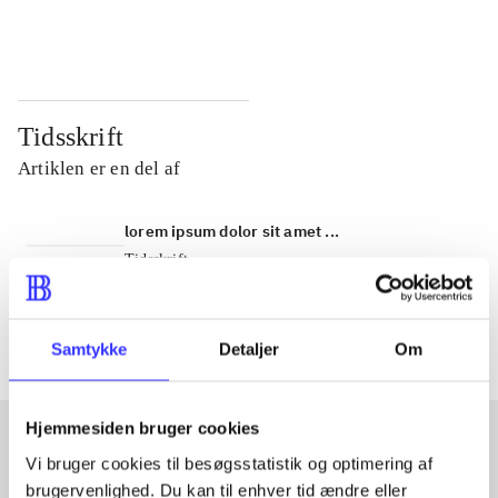
...
...
Tidsskrift
Artiklen er en del af
lorem ipsum dolor sit amet ...
Tidsskrift
Artiklerne i
handler ofte om
Samtykke
Detaljer
Om
Hjemmesiden bruger cookies
Vi bruger cookies til besøgsstatistik og optimering af
Artikler med samme emner
brugervenlighed. Du kan til enhver tid ændre eller