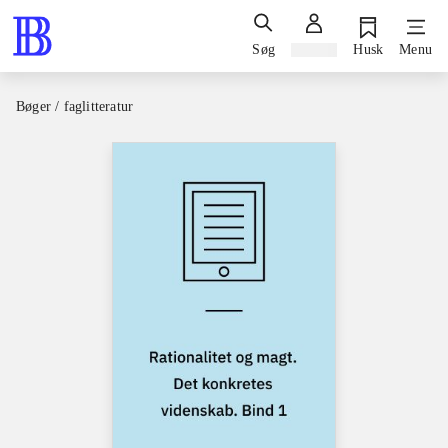
Søg
Log ind
Husk
Menu
Bøger / faglitteratur