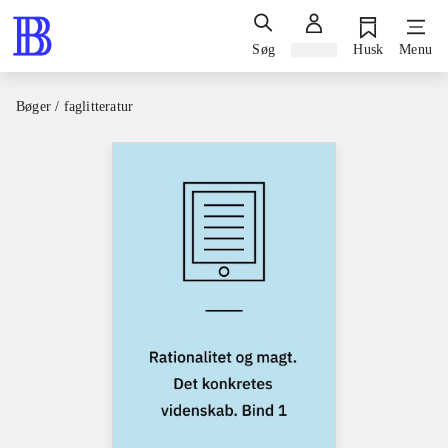
Søg
Log ind
Husk
Menu
Bøger / faglitteratur