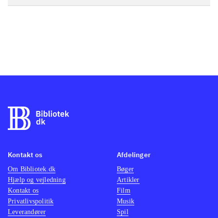
Kontakt os
Afdelinger
Om Bibliotek.dk
Bøger
Hjælp og vejledning
Artikler
Kontakt os
Film
Privatlivspolitik
Musik
Leverandører
Spil