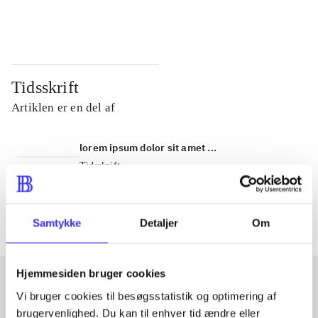
...
...
Tidsskrift
Artiklen er en del af
lorem ipsum dolor sit amet ...
Tidsskrift
Artiklerne i
handler ofte om
Samtykke
Detaljer
Om
Hjemmesiden bruger cookies
Vi bruger cookies til besøgsstatistik og optimering af
Artikler med samme emner
brugervenlighed. Du kan til enhver tid ændre eller