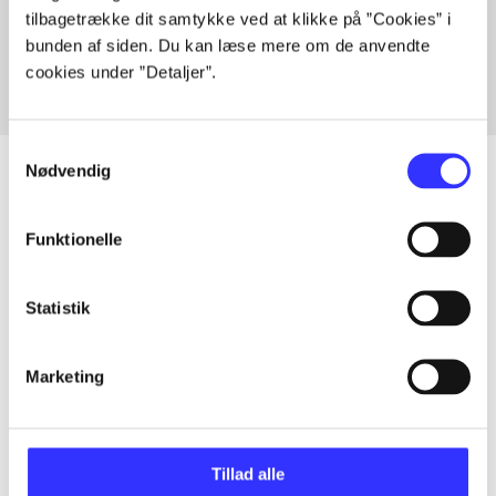
tilbagetrække dit samtykke ved at klikke på ”Cookies” i
Fra
bunden af siden. Du kan læse mere om de anvendte
cookies under ”Detaljer”.
Samtykkevalg
Nødvendig
Artikler
Funktionelle
Alle registrerede artikler fordelt på udgivelser
Statistik
...
Marketing
...
Tillad alle
...