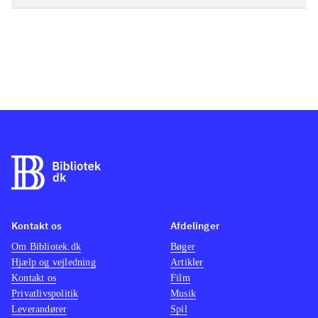
Kontakt os
Afdelinger
Om Bibliotek.dk
Bøger
Hjælp og vejledning
Artikler
Kontakt os
Film
Privatlivspolitik
Musik
Leverandører
Spil