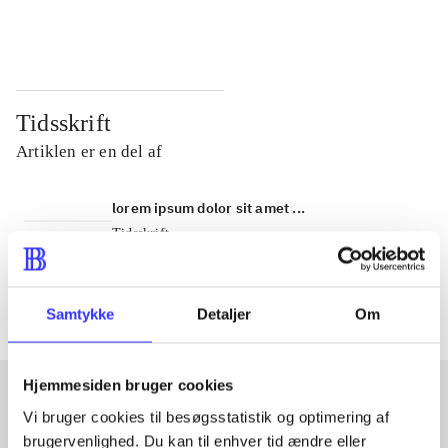
...
...
Tidsskrift
Artiklen er en del af
lorem ipsum dolor sit amet ...
Tidsskrift
Artiklerne i
handler ofte om
Samtykke
Detaljer
Om
Hjemmesiden bruger cookies
Vi bruger cookies til besøgsstatistik og optimering af
Artikler med samme emner
brugervenlighed. Du kan til enhver tid ændre eller