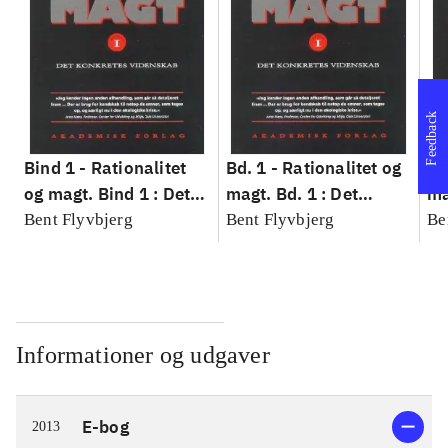
Feedback
Bind 1 -
Rationalitet
Bd. 1 -
Rationalitet og
Bd
og magt. Bind 1 : Det
magt. Bd. 1 : Det
ma
konkretes videnskab
konkretes videnskab
ko
Bent Flyvbjerg
Bent Flyvbjerg
Be
Informationer og udgaver
E-bog
2013