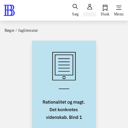
Søg
Log ind
Husk
Menu
Bøger / faglitteratur